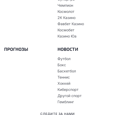
Чемпион
Космолот
2К Казино
Фавбет Казино
Космобет
Казино Юа
ПРОГНОЗЫ
НОВОСТИ
Футбол
Бокс
Баскетбол
Теннис
Хоккей
Киберспорт
Другой спорт
Гемблинг
СЛЕДИТЕ ЗА НАМИ