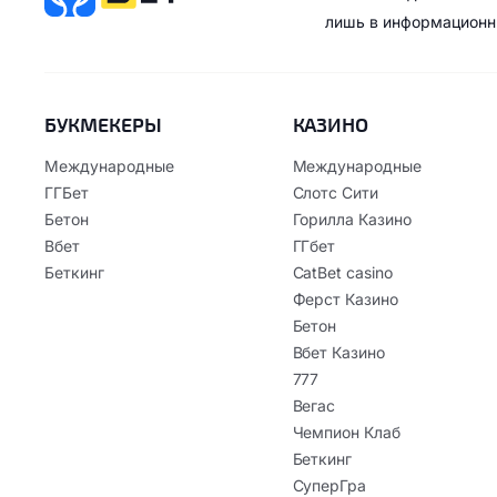
лишь в информационн
БУКМЕКЕРЫ
КАЗИНО
Международные
Международные
ГГБет
Слотс Сити
Бетон
Горилла Казино
Вбет
ГГбет
Беткинг
CatBet casino
Ферст Казино
Бетон
Вбет Казино
777
Вегас
Чемпион Клаб
Беткинг
СуперГра