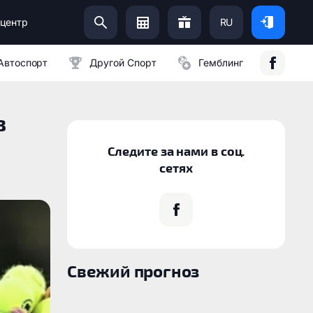
центр
RU
Помоги Украинской Армии:
Автоспорт
Другой Спорт
Гемблинг
в
Следите за нами в соц.
сетях
Свежий прогноз