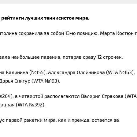
 рейтинги лучших теннисисток мира.
итолина сохранила за собой 13-ю позицию. Марта Костюк п
ла наибольшее падение, потеряв сразу 12 строчек.
на Калинина (№155), Александра Олейникова (WTA №163), 
 Дарья Снигур (WTA №193).
№264), в четвертой располагаются Валерия Страхова (WTA 
вацкая (WTA №392).
с первой ракетки мира, как и прежде, остается за 