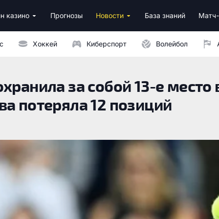
н казино
Прогнозы
Новости
База знаний
Матч-
ино
нусы за регистрацию
ным депозитом
с
Хоккей
Киберспорт
Волейбол
хранила за собой 13-е место 
ва потеряла 12 позиций