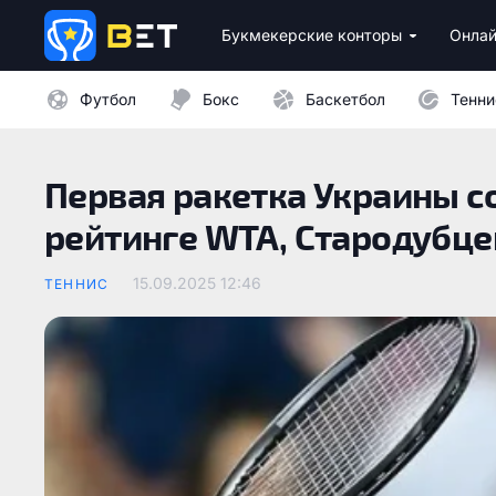
Букмекерские конторы
Онлай
Лицензионные букмекеры Украины
Лучшие провайдеры каз
Бездепозитные бо
Казино с минималь
Футбол
Бокс
Баскетбол
Тенни
Первая ракетка Украины со
рейтинге WTA, Стародубце
15.09.2025 12:46
ТЕННИС