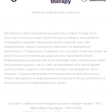
© Bet.ua 2026 All rights reserved.
Материалы сайта предназначены для лиц старше 21 года (21+).
Участие в азартных играх может вызвать игровую зависимость.
Соблюдайте правила (принципы) ответственной игры. При
обнаружении первых признаков зависимости немедленно
обратитесь к специалисту. Помните, что участие в азартных играх не
может быть источником доходов или альтернативой работе.
Информационный ресурс bet.ua не проводит игры на реальные и/или
виртуальные деньги, также сайт не принимает ни в какой форме
оплату ставок и других платежей, которые связаны/могут быть
связаны с азартными играми или букмекерской деятельностью.
Любые материалы на информационном ресурсе bet.ua публикуются
исключительно в информационных целях.
Субъект в сфере онлайн-медиа; название онлайн-медиа: "BET";
идентификатор медиа - R40-06126.