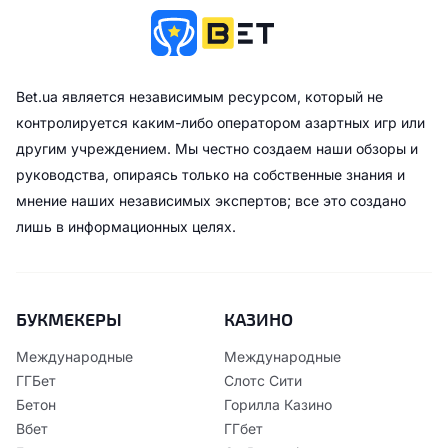
Bet.ua является независимым ресурсом, который не
контролируется каким-либо оператором азартных игр или
другим учреждением. Мы честно создаем наши обзоры и
руководства, опираясь только на собственные знания и
мнение наших независимых экспертов; все это создано
лишь в информационных целях.
БУКМЕКЕРЫ
КАЗИНО
Международные
Международные
ГГБет
Слотс Сити
Бетон
Горилла Казино
Вбет
ГГбет