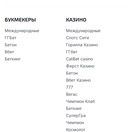
БУКМЕКЕРЫ
КАЗИНО
Международные
Международные
ГГБет
Слотс Сити
Бетон
Горилла Казино
Вбет
ГГбет
Беткинг
CatBet casino
Ферст Казино
Бетон
Вбет Казино
777
Вегас
Чемпион Клаб
Беткинг
СуперГра
Чемпион
Космолот