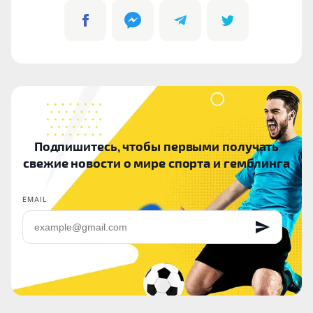
Подпишитесь, чтобы первыми получать
свежие новости о мире спорта и гемблинга
EMAIL