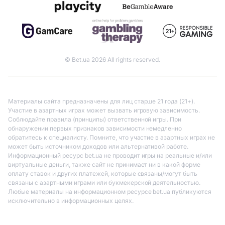
© Bet.ua 2026 All rights reserved.
Материалы сайта предназначены для лиц старше 21 года (21+).
Участие в азартных играх может вызвать игровую зависимость.
Соблюдайте правила (принципы) ответственной игры. При
обнаружении первых признаков зависимости немедленно
обратитесь к специалисту. Помните, что участие в азартных играх не
может быть источником доходов или альтернативой работе.
Информационный ресурс bet.ua не проводит игры на реальные и/или
виртуальные деньги, также сайт не принимает ни в какой форме
оплату ставок и других платежей, которые связаны/могут быть
связаны с азартными играми или букмекерской деятельностью.
Любые материалы на информационном ресурсе bet.ua публикуются
исключительно в информационных целях.