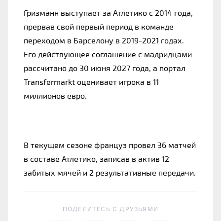
Гризманн выступает за Атлетико с 2014 года,
прервав свой первый период в команде
переходом в Барселону в 2019-2021 годах.
Его действующее соглашение с мадридцами
рассчитано до 30 июня 2027 года, а портал
Transfermarkt оценивает игрока в 11
миллионов евро.
В текущем сезоне француз провел 36 матчей
в составе Атлетико, записав в актив 12
забитых мячей и 2 результативные передачи.
ПОДЕЛИТЕСЬ C ДРУЗЬЯМИ