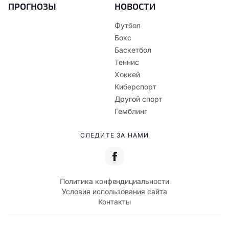
ПРОГНОЗЫ
НОВОСТИ
Футбол
Бокс
Баскетбол
Теннис
Хоккей
Киберспорт
Другой спорт
Гемблинг
СЛЕДИТЕ ЗА НАМИ
Политика конфендициальности
Условия использования сайта
Контакты