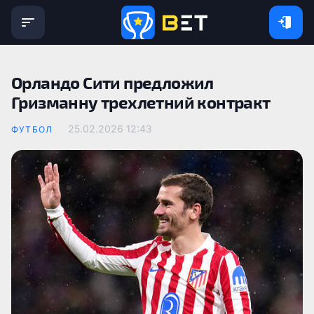
Орландо Сити предложил
Гризманну трехлетний контракт
25.02.2026 12:43
ФУТБОЛ