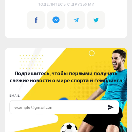
ПОДЕЛИТЕСЬ C ДРУЗЬЯМИ
Подпишитесь, чтобы первыми получать
свежие новости о мире спорта и гемблинга
EMAIL