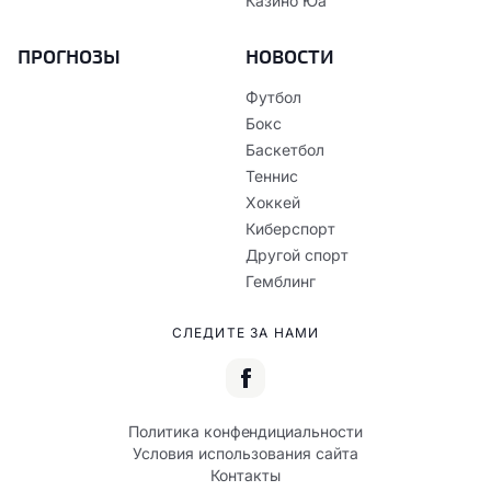
Казино Юа
ПРОГНОЗЫ
НОВОСТИ
Футбол
Бокс
Баскетбол
Теннис
Хоккей
Киберспорт
Другой спорт
Гемблинг
СЛЕДИТЕ ЗА НАМИ
Политика конфендициальности
Условия использования сайта
Контакты