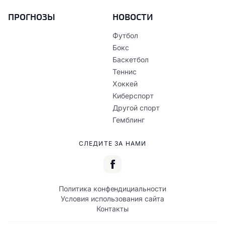
ПРОГНОЗЫ
НОВОСТИ
Футбол
Бокс
Баскетбол
Теннис
Хоккей
Киберспорт
Другой спорт
Гемблинг
СЛЕДИТЕ ЗА НАМИ
Политика конфендициальности
Условия использования сайта
Контакты