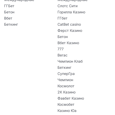
ГГБет
Слотс Сити
Бетон
Горилла Казино
Вбет
ГГбет
Беткинг
CatBet casino
Ферст Казино
Бетон
Вбет Казино
777
Вегас
Чемпион Клаб
Беткинг
СуперГра
Чемпион
Космолот
2К Казино
Фавбет Казино
Космобет
Казино Юа