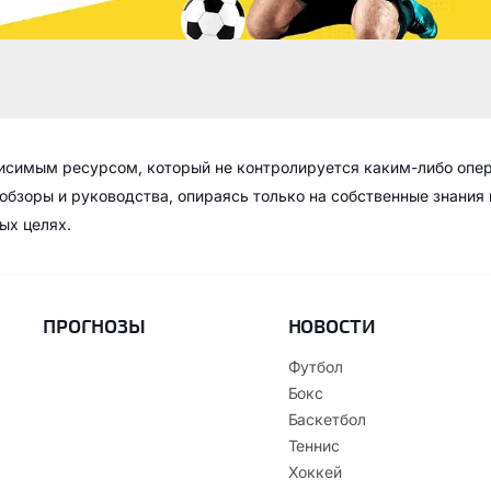
висимым ресурсом, который не контролируется каким-либо опе
обзоры и руководства, опираясь только на собственные знания
ых целях.
ПРОГНОЗЫ
НОВОСТИ
Футбол
Бокс
Баскетбол
Теннис
Хоккей