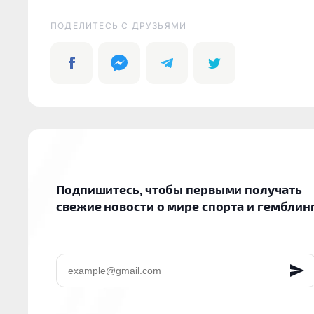
ПОДЕЛИТЕСЬ C ДРУЗЬЯМИ
Подпишитесь, чтобы первыми получать
свежие новости о мире спорта и гемблин
EMAIL