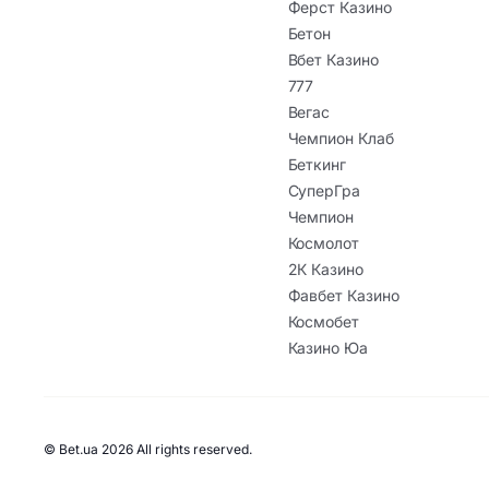
Ферст Казино
Бетон
Вбет Казино
777
Вегас
Чемпион Клаб
Беткинг
СуперГра
Чемпион
Космолот
2К Казино
Фавбет Казино
Космобет
Казино Юа
© Bet.ua 2026 All rights reserved.