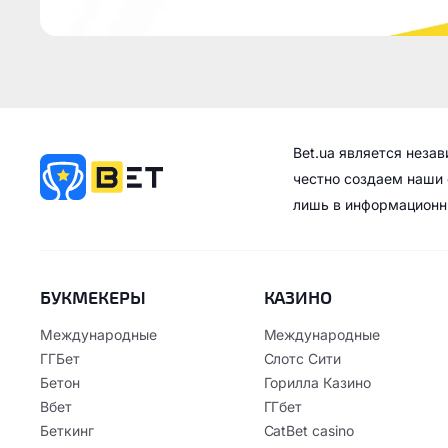
Bet.ua является неза
честно создаем наши 
лишь в информационн
БУКМЕКЕРЫ
КАЗИНО
Международные
Международные
ГГБет
Слотс Сити
Бетон
Горилла Казино
Вбет
ГГбет
Беткинг
CatBet casino