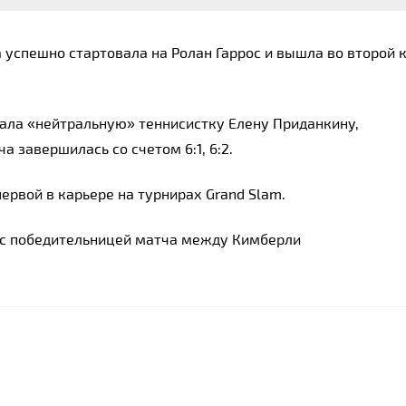
а
успешно стартовала на
Ролан Гаррос
и вышла во второй 
рала «нейтральную» теннисистку Е
лену Приданкину
,
 завершилась со счетом 6:1, 6:2.
первой в карьере на турнирах Grand Slam.
т с победительницей матча между
Кимберли