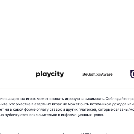
стие в азартных играх может вызвать игровую зависимость. Соблюдайте пр
ите, что участие в азартных играх не может быть источником доходов или
ает ни в какой форме оплату ставок и других платежей, которые связаны/
ua публикуются исключительно в информационных целях.