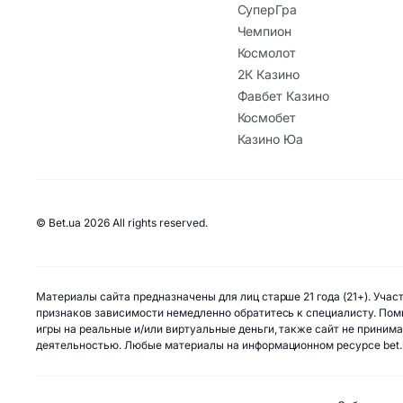
СуперГра
Чемпион
Космолот
2К Казино
Фавбет Казино
Космобет
Казино Юа
© Bet.ua 2026 All rights reserved.
Материалы сайта предназначены для лиц старше 21 года (21+). Уча
признаков зависимости немедленно обратитесь к специалисту. Помн
игры на реальные и/или виртуальные деньги, также сайт не приним
деятельностью. Любые материалы на информационном ресурсе bet.