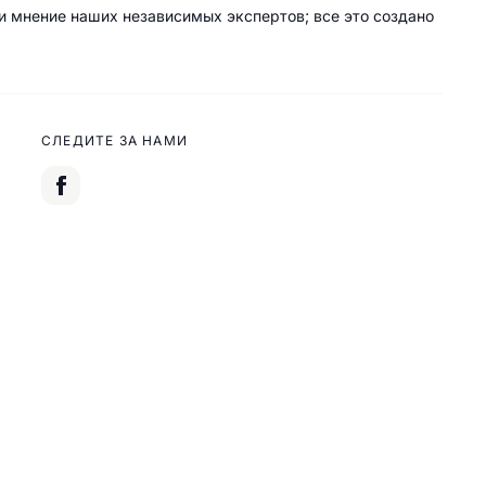
 и мнение наших независимых экспертов; все это создано
СЛЕДИТЕ ЗА НАМИ