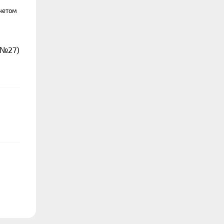
четом
 №27)