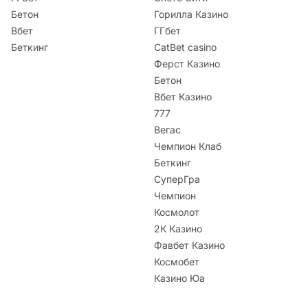
Бетон
Горилла Казино
Вбет
ГГбет
Беткинг
CatBet casino
Ферст Казино
Бетон
Вбет Казино
777
Вегас
Чемпион Клаб
Беткинг
СуперГра
Чемпион
Космолот
2К Казино
Фавбет Казино
Космобет
Казино Юа