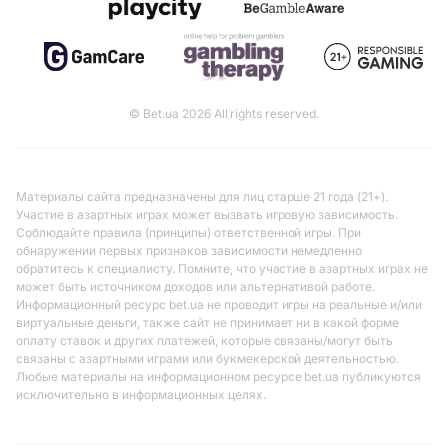
© Bet.ua 2026 All rights reserved.
Материалы сайта предназначены для лиц старше 21 года (21+).
Участие в азартных играх может вызвать игровую зависимость.
Соблюдайте правила (принципы) ответственной игры. При
обнаружении первых признаков зависимости немедленно
обратитесь к специалисту. Помните, что участие в азартных играх не
может быть источником доходов или альтернативой работе.
Информационный ресурс bet.ua не проводит игры на реальные и/или
виртуальные деньги, также сайт не принимает ни в какой форме
оплату ставок и других платежей, которые связаны/могут быть
связаны с азартными играми или букмекерской деятельностью.
Любые материалы на информационном ресурсе bet.ua публикуются
исключительно в информационных целях.