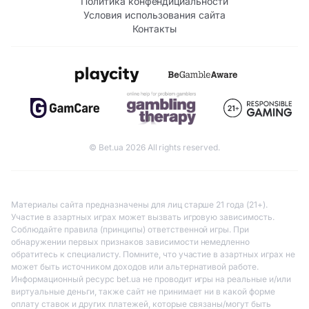
Политика конфендициальности
Условия использования сайта
Контакты
© Bet.ua 2026 All rights reserved.
Материалы сайта предназначены для лиц старше 21 года (21+).
Участие в азартных играх может вызвать игровую зависимость.
Соблюдайте правила (принципы) ответственной игры. При
обнаружении первых признаков зависимости немедленно
обратитесь к специалисту. Помните, что участие в азартных играх не
может быть источником доходов или альтернативой работе.
Информационный ресурс bet.ua не проводит игры на реальные и/или
виртуальные деньги, также сайт не принимает ни в какой форме
оплату ставок и других платежей, которые связаны/могут быть