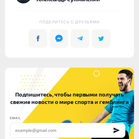
ПОДЕЛИТЕСЬ C ДРУЗЬЯМИ
Подпишитесь, чтобы первыми получать
свежие новости о мире спорта и гемблинга
EMAIL