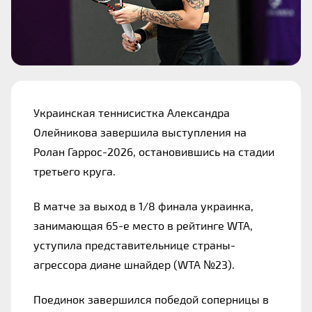
Украинская теннисистка Александра
Олейникова завершила выступления на
Ролан Гаррос-2026, остановившись на стадии
третьего круга.
В матче за выход в 1/8 финала украинка,
занимающая 65-е место в рейтинге WTA,
уступила представительнице страны-
агрессора диане шнайдер (WTA №23).
Поединок завершился победой соперницы в