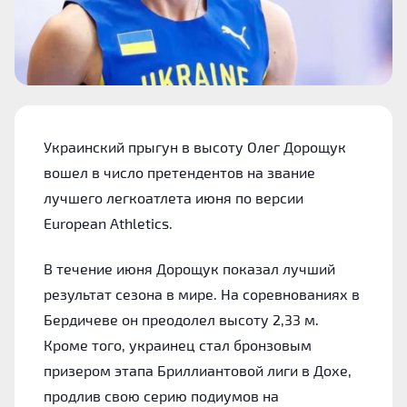
Украинский прыгун в высоту Олег Дорощук
вошел в число претендентов на звание
лучшего легкоатлета июня по версии
European Athletics.
В течение июня Дорощук показал лучший
результат сезона в мире. На соревнованиях в
Бердичеве он преодолел высоту 2,33 м.
Кроме того, украинец стал бронзовым
призером этапа Бриллиантовой лиги в Дохе,
продлив свою серию подиумов на