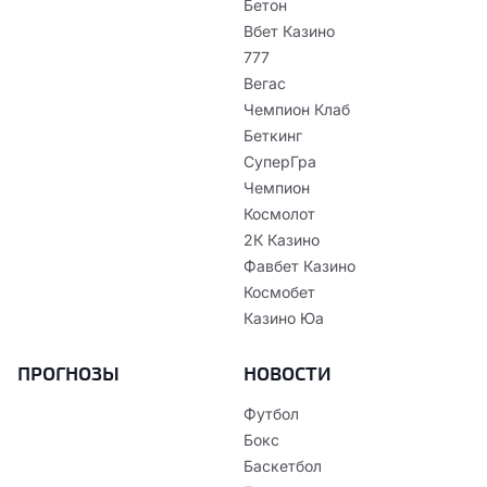
Бетон
Вбет Казино
777
Вегас
Чемпион Клаб
Беткинг
СуперГра
Чемпион
Космолот
2К Казино
Фавбет Казино
Космобет
Казино Юа
ПРОГНОЗЫ
НОВОСТИ
Футбол
Бокс
Баскетбол