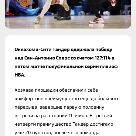
Оклахома-Сити Тандер одержала победу 
над Сан-Антонио Сперс со счетом 127:114 в 
пятом матче полуфинальной серии плейоф 
НБА.
Хозяева площадки обеспечили себе 
комфортное преимущество еще до большого 
перерыва, завершив первую половину 
встречи на расстоянии 11 очков. В третьей 
четверти преимущество Тандер достигало 
уже 20 пунктов, после чего команда 