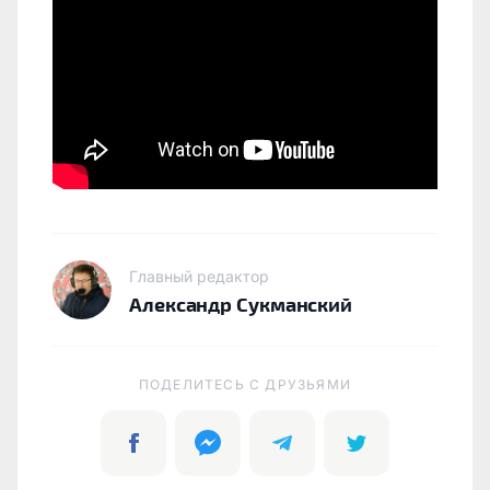
Главный редактор
Александр Сукманский
ПОДЕЛИТЕСЬ C ДРУЗЬЯМИ