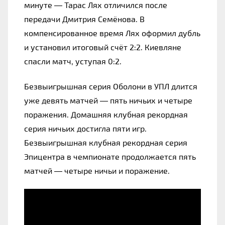
минуте — Тарас Лях отличился после
передачи Дмитрия Семёнова. В
компенсированное время Лях оформил дубль
и установил итоговый счёт 2:2. Киевляне
спасли матч, уступая 0:2.
Безвыигрышная серия Оболони в УПЛ длится
уже девять матчей — пять ничьих и четыре
поражения. Домашняя клубная рекордная
серия ничьих достигла пяти игр.
Безвыигрышная клубная рекордная серия
Эпицентра в чемпионате продолжается пять
матчей — четыре ничьи и поражение.