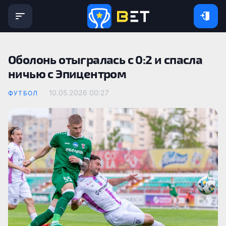
Оболонь отыгралась с 0:2 и спасла
ничью с Эпицентром
10.05.2026 00:27
ФУТБОЛ