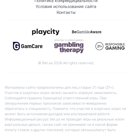
Политика конфендициальности
Условия использования сайта
Контакты
© Bet.ua 2026 All rights reserved.
Материалы сайта предназначены для лиц старше 21 года (21+).
Участие в азартных играх может вызвать игровую зависимость.
Соблюдайте правила (принципы) ответственной игры. При
обнаружении первых признаков зависимости немедленно
обратитесь к специалисту. Помните, что участие в азартных играх не
может быть источником доходов или альтернативой работе.
Информационный ресурс bet.ua не проводит игры на реальные и/или
виртуальные деньги, также сайт не принимает ни в какой форме
оплату ставок и других платежей, которые связаны/могут быть