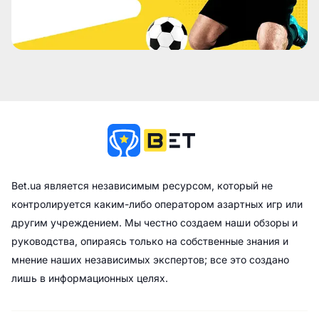
Bet.ua является независимым ресурсом, который не
контролируется каким-либо оператором азартных игр или
другим учреждением. Мы честно создаем наши обзоры и
руководства, опираясь только на собственные знания и
мнение наших независимых экспертов; все это создано
лишь в информационных целях.