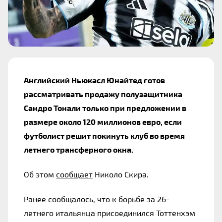
Английский Ньюкасл Юнайтед готов 
рассматривать продажу полузащитника 
Сандро Тонали только при предложении в 
размере около 120 миллионов евро, если 
футболист решит покинуть клуб во время 
летнего трансферного окна.
Об этом 
сообщает
 Николо Скира.
Ранее сообщалось, что к борьбе за 26-
летнего итальянца присоединился Тоттенхэм 