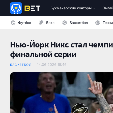
Букмекерские конторы
Онлай
Лицензионные букмекеры Украины
Лучшие провайдеры каз
Бездепозитные бо
Казино с минималь
Футбол
Бокс
Баскетбол
Тенни
Нью-Йорк Никс стал чемпи
финальной серии
14.06.2026 15:46
БАСКЕТБОЛ