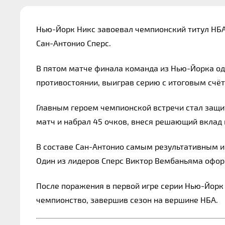
Нью-Йорк Никс завоевал чемпионский титул НБ
Сан-Антонио Сперс.
В пятом матче финала команда из Нью-Йорка оде
противостоянии, выиграв серию с итоговым счёто
Главным героем чемпионской встречи стал защи
матч и набрал 45 очков, внеся решающий вклад 
В составе Сан-Антонио самым результативным иг
Один из лидеров Сперс Виктор Вембаньяма оформ
После поражения в первой игре серии Нью-Йорк
чемпионство, завершив сезон на вершине НБА.