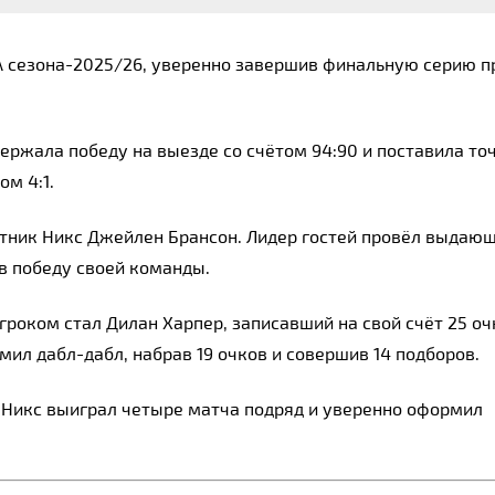
А сезона-2025/26, уверенно завершив финальную серию п
ржала победу на выезде со счётом 94:90 и поставила точ
м 4:1.
тник Никс Джейлен Брансон. Лидер гостей провёл выдаю
в победу своей команды.
роком стал Дилан Харпер, записавший на свой счёт 25 оч
ил дабл-дабл, набрав 19 очков и совершив 14 подборов.
 Никс выиграл четыре матча подряд и уверенно оформил