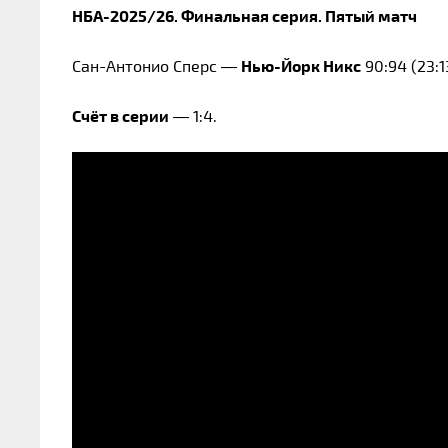
НБА-2025/26. Финальная серия. Пятый матч
Сан-Антонио Сперс —
Нью-Йорк Никс
90:94 (23:13
Счёт в серии
— 1:4.