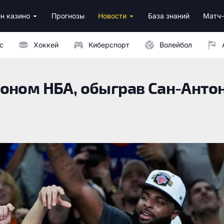
н казино
Прогнозы
Новости
База знаний
Матч-
ино
нусы за регистрацию
ным депозитом
с
Хоккей
Киберспорт
Волейбол
оном НБА, обыграв Сан-Антон