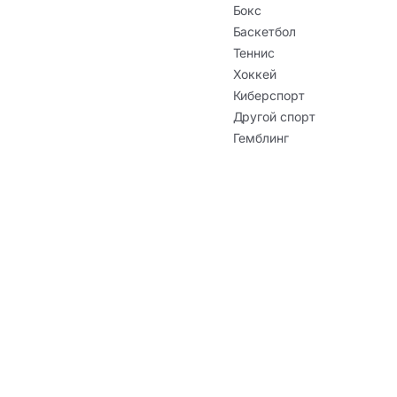
Бокс
Баскетбол
Теннис
Хоккей
Киберспорт
Другой спорт
Гемблинг