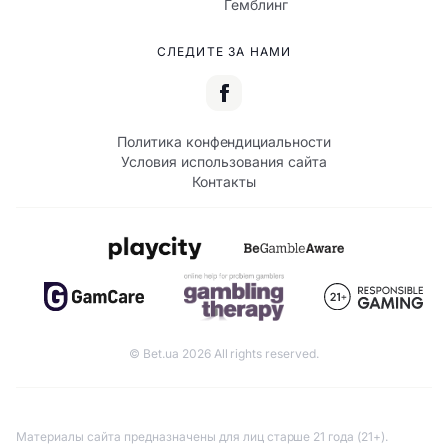
Гемблинг
СЛЕДИТЕ ЗА НАМИ
Политика конфендициальности
Условия использования сайта
Контакты
© Bet.ua 2026 All rights reserved.
Материалы сайта предназначены для лиц старше 21 года (21+).