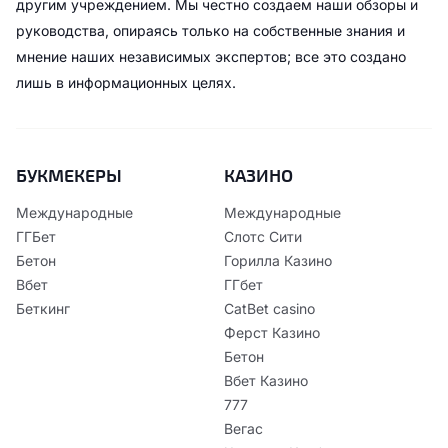
другим учреждением. Мы честно создаем наши обзоры и
руководства, опираясь только на собственные знания и
мнение наших независимых экспертов; все это создано
лишь в информационных целях.
БУКМЕКЕРЫ
КАЗИНО
Международные
Международные
ГГБет
Слотс Сити
Бетон
Горилла Казино
Вбет
ГГбет
Беткинг
CatBet casino
Ферст Казино
Бетон
Вбет Казино
777
Вегас