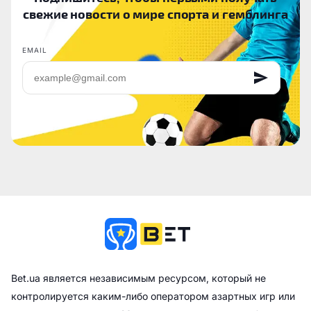
свежие новости о мире спорта и гемблинга
EMAIL
Bet.ua является независимым ресурсом, который не
контролируется каким-либо оператором азартных игр или