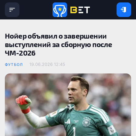
Нойер объявил о завершении
выступлений за сборную после
ЧМ-2026
19.06.2026 12:45
ФУТБОЛ