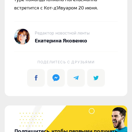
встретится с Кот-д'Ивуаром 20 июня.
Редактор новостной ленты
Екатерина Яковенко
ПОДЕЛИТЕСЬ C ДРУЗЬЯМИ
Подпишитесь, чтобы первыми получать