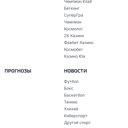
Чемпион Клаб
Беткинг
СуперГра
Чемпион
Космолот
2К Казино
Фавбет Казино
Космобет
Казино Юа
ПРОГНОЗЫ
НОВОСТИ
Футбол
Бокс
Баскетбол
Теннис
Хоккей
Киберспорт
Другой спорт