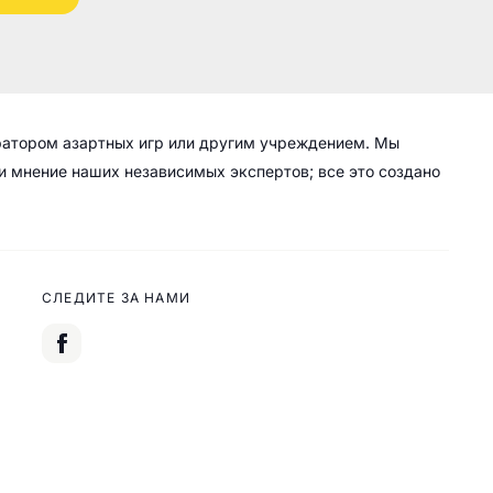
ратором азартных игр или другим учреждением. Мы
 и мнение наших независимых экспертов; все это создано
СЛЕДИТЕ ЗА НАМИ