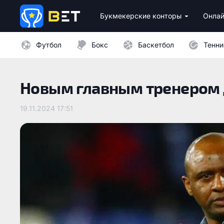
Букмекерские конторы
Онлай
Лицензионные букмекеры Украины
Лучшие провайдеры каз
Бездепозитные бо
Казино с минималь
Футбол
Бокс
Баскетбол
Тенни
Новым главным тренером 
19.11.2024 17:51