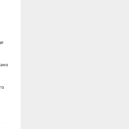
де
нако
го