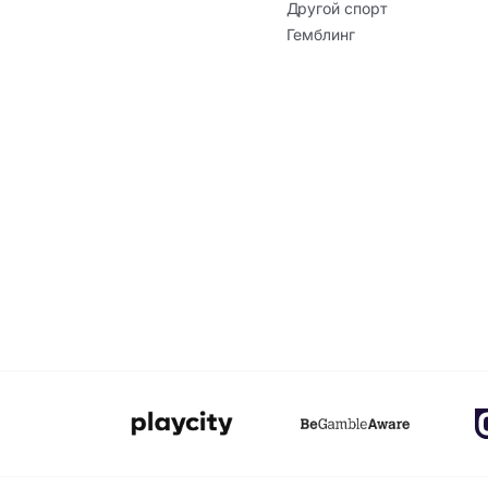
Другой спорт
Гемблинг