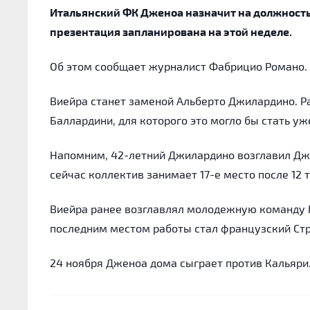
Итальянский ФК Дженоа назначит на должность
презентация запланирована на этой неделе.
Об этом сообщает журналист Фабрицио Романо.
Виейра станет заменой Альберто Джилардино. Р
Баллардини, для которого это могло бы стать уж
Напомним, 42-летний Джилардино возглавил Джен
сейчас коллектив занимает 17-е место после 12 
Виейра ранее возглавлял молодежную команду М
последним местом работы стал французский Стр
24 ноября Дженоа дома сыграет против Кальяри