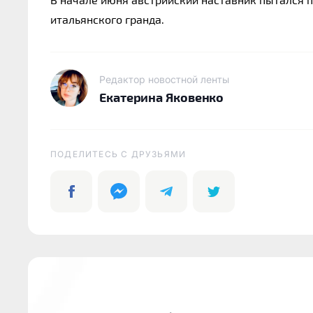
итальянского гранда.
Редактор новостной ленты
Екатерина Яковенко
ПОДЕЛИТЕСЬ C ДРУЗЬЯМИ