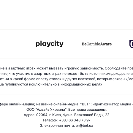
стие в азартных играх может вызвать игровую зависимость. Соблюдайте пр
ите, что участие в азартных играх не может быть источником доходов или
ает ни в какой форме оплату ставок и других платежей, которые связаны/
ua публикуются исключительно в информационных целях.
фере онлайн-медиа; название онлайн-медиа: "BET"; идентификатор медиа 
ООО "Адвайз Украина". Все права защищены.
Адрес: 02094, г. Киев, бульв. Верховной Рады, 22
Телефон: +380 66 048 73 97
Электронная почта:
pr@bet.ua