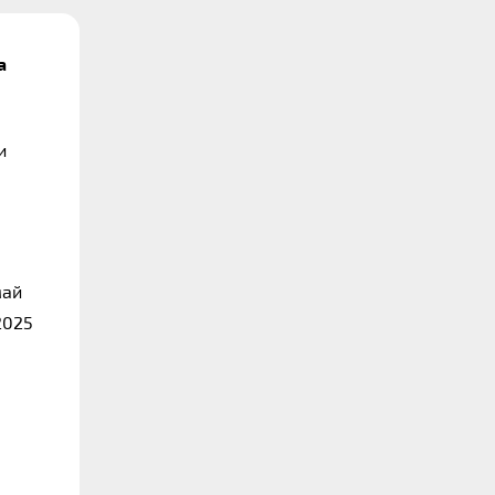
 
 
ай 
025 