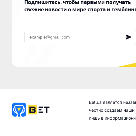
Подпишитесь, чтобы первыми получать
свежие новости о мире спорта и гемблин
EMAIL
Bet.ua является неза
честно создаем наши 
лишь в информационн