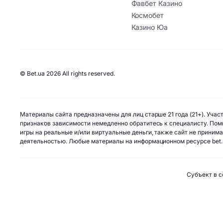
Фавбет Казино
Космобет
Казино Юа
© Bet.ua 2026 All rights reserved.
Материалы сайта предназначены для лиц старше 21 года (21+). Уча
признаков зависимости немедленно обратитесь к специалисту. Помн
игры на реальные и/или виртуальные деньги, также сайт не приним
деятельностью. Любые материалы на информационном ресурсе bet.
Субъект в с