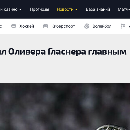
н казино
Прогнозы
Новости
База знаний
Матч-
ино
нусы за регистрацию
ным депозитом
с
Хоккей
Киберспорт
Волейбол
л Оливера Гласнера главным