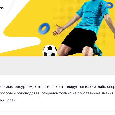
га
висимым ресурсом, который не контролируется каким-либо опе
обзоры и руководства, опираясь только на собственные знания
ых целях.