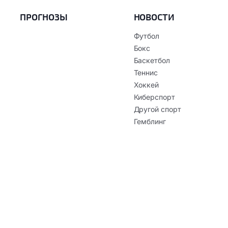
ПРОГНОЗЫ
НОВОСТИ
Футбол
Бокс
Баскетбол
Теннис
Хоккей
Киберспорт
Другой спорт
Гемблинг