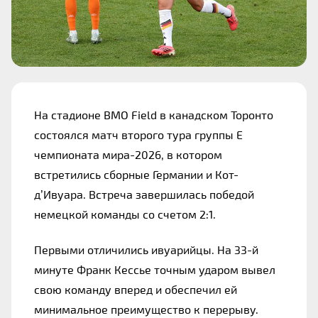
На стадионе BMO Field в канадском Торонто
состоялся матч второго тура группы Е
чемпионата мира-2026, в котором
встретились сборные Германии и Кот-
д’Ивуара. Встреча завершилась победой
немецкой команды со счетом 2:1.
Первыми отличились ивуарийцы. На 33-й
минуте Франк Кессье точным ударом вывел
свою команду вперед и обеспечил ей
минимальное преимущество к перерыву.