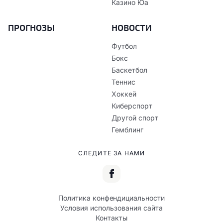
Казино Юа
ПРОГНОЗЫ
НОВОСТИ
Футбол
Бокс
Баскетбол
Теннис
Хоккей
Киберспорт
Другой спорт
Гемблинг
СЛЕДИТЕ ЗА НАМИ
Политика конфендициальности
Условия использования сайта
Контакты