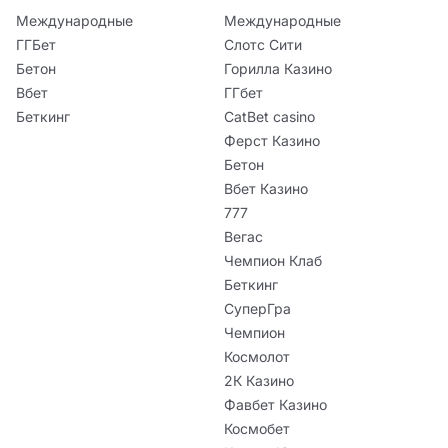
Международные
Международные
ГГБет
Слотс Сити
Бетон
Горилла Казино
Вбет
ГГбет
Беткинг
CatBet casino
Ферст Казино
Бетон
Вбет Казино
777
Вегас
Чемпион Клаб
Беткинг
СуперГра
Чемпион
Космолот
2К Казино
Фавбет Казино
Космобет