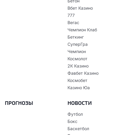
Бетон
Вбет Казино
777
Вегас
Чемпион Клаб
Беткинг
СуперГра
Чемпион
Космолот
2К Казино
Фавбет Казино
Космобет
Казино Юа
ПРОГНОЗЫ
НОВОСТИ
Футбол
Бокс
Баскетбол