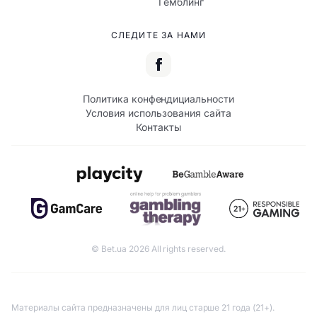
Гемблинг
СЛЕДИТЕ ЗА НАМИ
Политика конфендициальности
Условия использования сайта
Контакты
© Bet.ua 2026 All rights reserved.
Материалы сайта предназначены для лиц старше 21 года (21+).