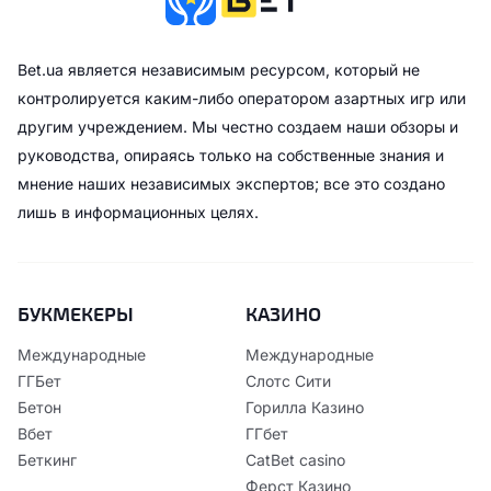
Bet.ua является независимым ресурсом, который не
контролируется каким-либо оператором азартных игр или
другим учреждением. Мы честно создаем наши обзоры и
руководства, опираясь только на собственные знания и
мнение наших независимых экспертов; все это создано
лишь в информационных целях.
БУКМЕКЕРЫ
КАЗИНО
Международные
Международные
ГГБет
Слотс Сити
Бетон
Горилла Казино
Вбет
ГГбет
Беткинг
CatBet casino
Ферст Казино