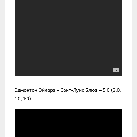
Эдмонтон Ойлерз – Сент-Луис Блюз – 5:0 (3:0,
1:0, 1:0)