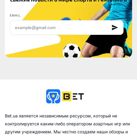
EMAIL
Bet.ua является независимым ресурсом, который не
контролируется каким-либо оператором азартных игр или
другим учреждением. Мы честно создаем наши обзоры и