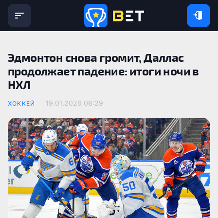
Эдмонтон снова громит, Даллас
продолжает падение: итоги ночи в
НХЛ
19.01.2026 08:29
ХОККЕЙ