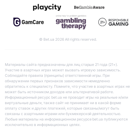
© Bet.ua 2026 All rights reserved.
Материалы сайта предназначены для лиц старше 21 года (21+).
Участие в азартных играх может вызвать игровую зависимость.
Соблюдайте правила (принципы) ответственной игры. При
обнаружении первых признаков зависимости немедленно
обратитесь к специалисту. Помните, что участие в азартных играх не
может быть источником доходов или альтернативой работе.
Информационный ресурс bet.ua не проводит игры на реальные и/или
виртуальные деньги, также сайт не принимает ни в какой форме
оплату ставок и других платежей, которые связаны/могут быть
связаны с азартными играми или букмекерской деятельностью.
Любые материалы на информационном ресурсе bet.ua публикуются
исключительно в информационных целях.