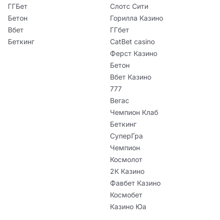
ГГБет
Слотс Сити
Бетон
Горилла Казино
Вбет
ГГбет
Беткинг
CatBet casino
Ферст Казино
Бетон
Вбет Казино
777
Вегас
Чемпион Клаб
Беткинг
СуперГра
Чемпион
Космолот
2К Казино
Фавбет Казино
Космобет
Казино Юа