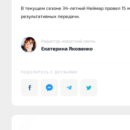
В текущем сезоне 34-летний Неймар провел 15 мат
результативных передачи.
Редактор новостной ленты
Екатерина Яковенко
ПОДЕЛИТЕСЬ C ДРУЗЬЯМИ