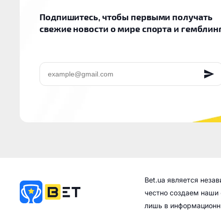
Подпишитесь, чтобы первыми получать
свежие новости о мире спорта и гемблин
EMAIL
Bet.ua является неза
честно создаем наши 
лишь в информационн