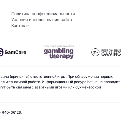
Политика конфендициальности
Условия использования сайта
Контакты
авила (принципы) ответственной игры. При обнаружении первых
 альтернативой работе. Информационный ресурс bet.ua не проводит
могут быть связаны с азартными играми или букмекерской
- R40-06126.