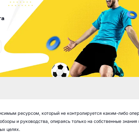
га
висимым ресурсом, который не контролируется каким-либо опе
обзоры и руководства, опираясь только на собственные знания
ых целях.