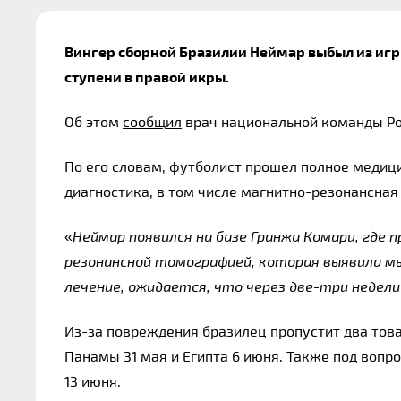
Вингер сборной Бразилии Неймар выбыл из игр
ступени в правой икры. 
Об этом 
сообщил
 врач национальной команды Род
По его словам, футболист прошел полное медици
диагностика, в том числе магнитно-резонансная
«
Неймар появился на базе Гранжа Комари, где п
резонансной томографией, которая выявила м
лечение, ожидается, что через две-три недели
Из-за повреждения бразилец пропустит два тов
Панамы 31 мая и Египта 6 июня. Также под вопр
13 июня.