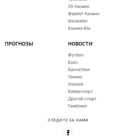
2К Казино
Фавбет Казино
Космобет
Казино Юа
ПРОГНОЗЫ
НОВОСТИ
Футбол
Бокс
Баскетбол
Теннис
Хоккей
Киберспорт
Другой спорт
Гемблинг
СЛЕДИТЕ ЗА НАМИ