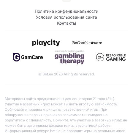
Политика конфендициальности
Условия использования сайта
Контакты
© Bet.ua 2026 All rights reserved.
Материалы сайта предназначены для лиц старше 21 года (21+).
Участие в азартных играх может вызвать игровую зависимость.
Соблюдайте правила (принципы) ответственной игры. При
обнаружении первых признаков зависимости немедленно
обратитесь к специалисту. Помните, что участие в азартных играх не
может быть источником доходов или альтернативой работе.
Информационный ресурс bet.ua не проводит игры на реальные и/или