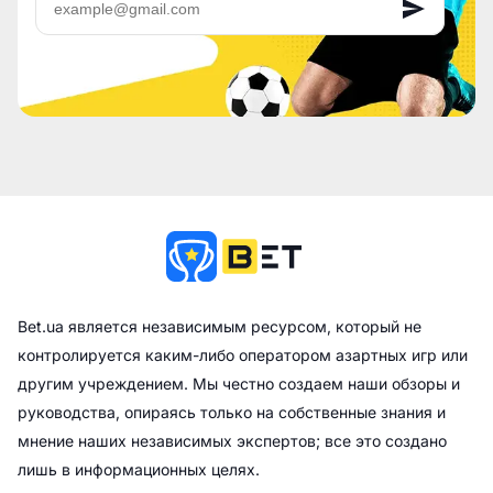
Bet.ua является независимым ресурсом, который не
контролируется каким-либо оператором азартных игр или
другим учреждением. Мы честно создаем наши обзоры и
руководства, опираясь только на собственные знания и
мнение наших независимых экспертов; все это создано
лишь в информационных целях.