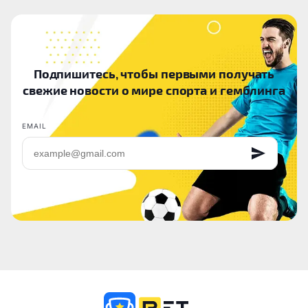
Подпишитесь, чтобы первыми получать
свежие новости о мире спорта и гемблинга
EMAIL