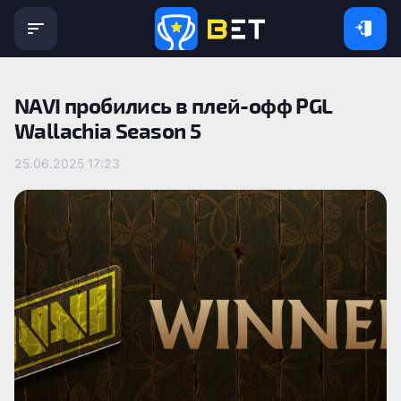
NAVI пробились в плей-офф PGL
Wallachia Season 5
25.06.2025 17:23