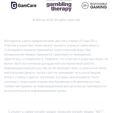
© Bet.ua 2026 All rights reserved.
Материалы сайта предназначены для лиц старше 21 года (21+).
Участие в азартных играх может вызвать игровую зависимость.
Соблюдайте правила (принципы) ответственной игры. При
обнаружении первых признаков зависимости немедленно
обратитесь к специалисту. Помните, что участие в азартных играх не
может быть источником доходов или альтернативой работе.
Информационный ресурс bet.ua не проводит игры на реальные и/или
виртуальные деньги, также сайт не принимает ни в какой форме
оплату ставок и других платежей, которые связаны/могут быть
связаны с азартными играми или букмекерской деятельностью.
Любые материалы на информационном ресурсе bet.ua публикуются
исключительно в информационных целях.
Субъект в сфере онлайн-медиа; название онлайн-медиа: "BET";