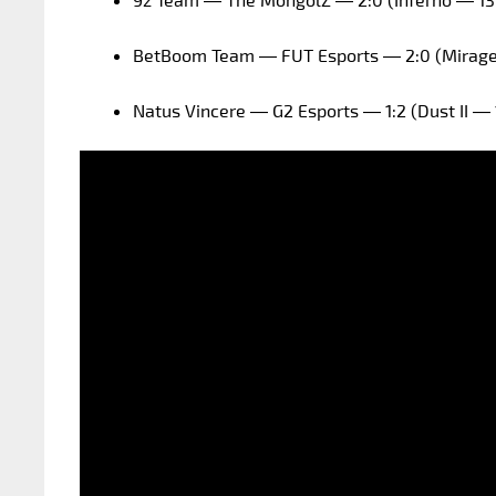
BetBoom Team — FUT Esports — 2:0 (Mirage —
Natus Vincere — G2 Esports — 1:2 (Dust II — 1