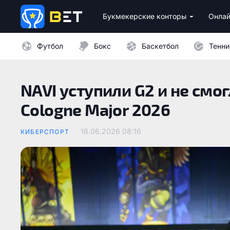
Букмекерские конторы
Онлай
Лицензионные букмекеры Украины
Лучшие провайдеры каз
Бездепозитные бо
Казино с минималь
Футбол
Бокс
Баскетбол
Тенни
NAVI уступили G2 и не смо
Cologne Major 2026
16.06.2026 08:16
КИБЕРСПОРТ