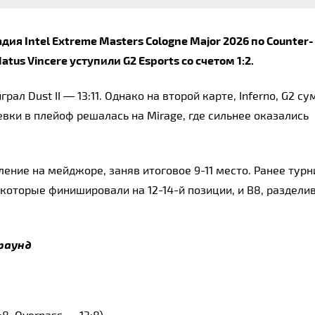
дия Intel Extreme Masters Cologne Major 2026 по Counter-
tus Vincere уступили G2 Esports со счетом 1:2.
рал Dust II 
—
 13:11. Однако на второй карте, Inferno, G2 су
тевки в плейоф решалась на Mirage, где сильнее оказались 
ение на мейджоре, заняв итоговое 9-11 место. Ранее турни
которые финишировали на 12-14-й позиции, и B8, раздели
 раунд
8, Overpass — 13:8)