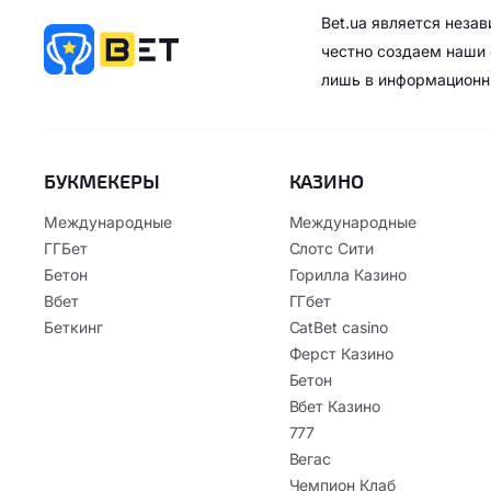
Bet.ua является неза
честно создаем наши 
лишь в информационн
БУКМЕКЕРЫ
КАЗИНО
Международные
Международные
ГГБет
Слотс Сити
Бетон
Горилла Казино
Вбет
ГГбет
Беткинг
CatBet casino
Ферст Казино
Бетон
Вбет Казино
777
Вегас
Чемпион Клаб