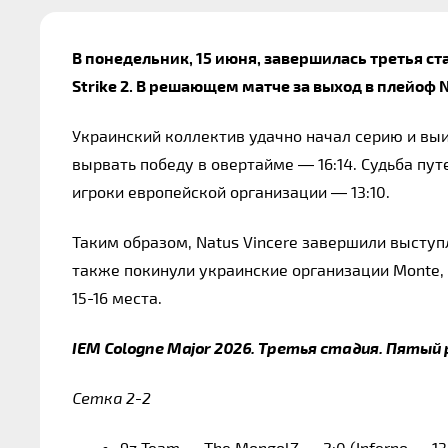
В понедельник, 15 июня, завершилась третья ста
Strike 2. В решающем матче за выход в плейоф Na
Украинский коллектив удачно начал серию и выиг
вырвать победу в овертайме 
—
 16:14. Судьба пу
игроки европейской организации 
—
 13:10.
Таким образом, Natus Vincere завершили выступл
также покинули украинские организации Monte, 
15-16 места.
IEM Cologne Major 2026. Третья стадия. Пятый
Сетка 2-2
9z Team — The MongolZ — 2:0 (Inferno — 13: