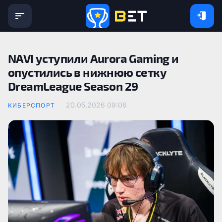
NAVI уступили Aurora Gaming и
опустились в нижнюю сетку
DreamLeague Season 29
20.05.2026 09:06
КИБЕРСПОРТ