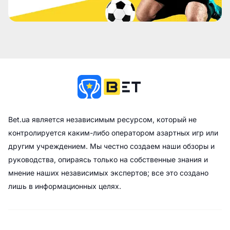
Bet.ua является независимым ресурсом, который не
контролируется каким-либо оператором азартных игр или
другим учреждением. Мы честно создаем наши обзоры и
руководства, опираясь только на собственные знания и
мнение наших независимых экспертов; все это создано
лишь в информационных целях.