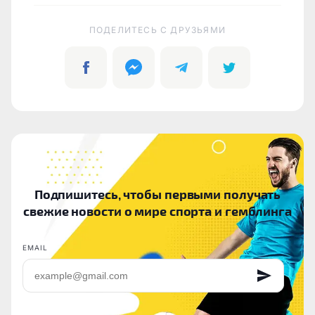
ПОДЕЛИТЕСЬ C ДРУЗЬЯМИ
Подпишитесь, чтобы первыми получать
свежие новости о мире спорта и гемблинга
EMAIL