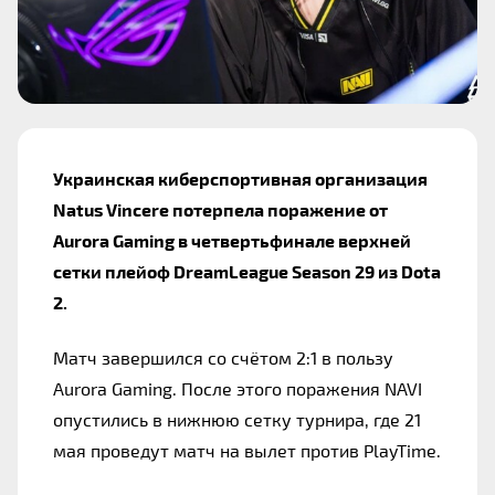
Украинская киберспортивная организация 
Natus Vincere потерпела поражение от 
Aurora Gaming в четвертьфинале верхней 
сетки плейоф DreamLeague Season 29 из Dota 
2.
Матч завершился со счётом 2:1 в пользу 
Aurora Gaming. После этого поражения NAVI 
опустились в нижнюю сетку турнира, где 21 
мая проведут матч на вылет против PlayTime.