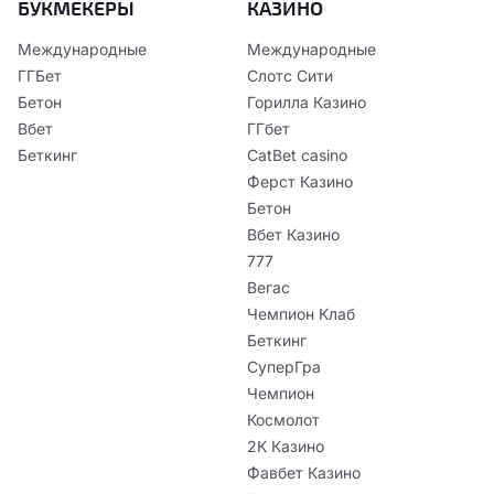
БУКМЕКЕРЫ
КАЗИНО
Международные
Международные
ГГБет
Слотс Сити
Бетон
Горилла Казино
Вбет
ГГбет
Беткинг
CatBet casino
Ферст Казино
Бетон
Вбет Казино
777
Вегас
Чемпион Клаб
Беткинг
СуперГра
Чемпион
Космолот
2К Казино
Фавбет Казино