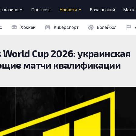
н казино
Прогнозы
Новости
База знаний
Матч-
ино
нусы за регистрацию
ным депозитом
с
Хоккей
Киберспорт
Волейбол
s World Cup 2026: украинская
ющие матчи квалификации