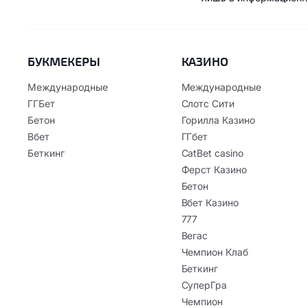
БУКМЕКЕРЫ
КАЗИНО
Международные
Международные
ГГБет
Слотс Сити
Бетон
Горилла Казино
Вбет
ГГбет
Беткинг
CatBet casino
Ферст Казино
Бетон
Вбет Казино
777
Вегас
Чемпион Клаб
Беткинг
СуперГра
Чемпион