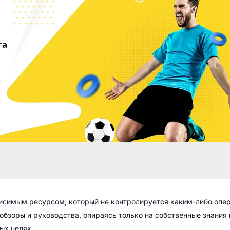
га
висимым ресурсом, который не контролируется каким-либо опе
обзоры и руководства, опираясь только на собственные знания
ых целях.