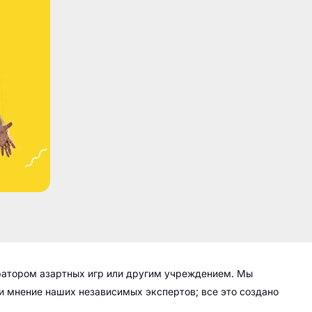
ратором азартных игр или другим учреждением. Мы
 и мнение наших независимых экспертов; все это создано