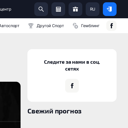
центр
RU
Помоги Украинской Армии:
Автоспорт
Другой Спорт
Гемблинг
Следите за нами в соц.
сетях
Свежий прогноз