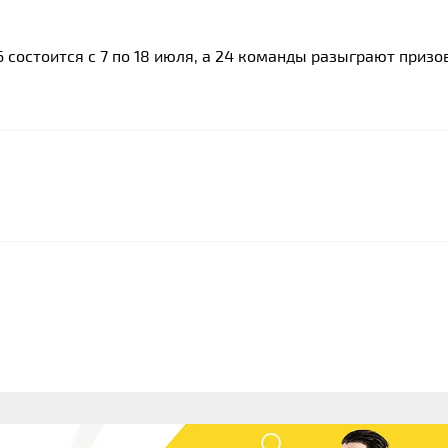
6 состоится с 7 по 18 июля, а 24 команды разыграют призов