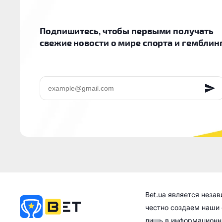
Подпишитесь, чтобы первыми получать
свежие новости о мире спорта и гемблин
EMAIL
Bet.ua является неза
честно создаем наши 
лишь в информационн