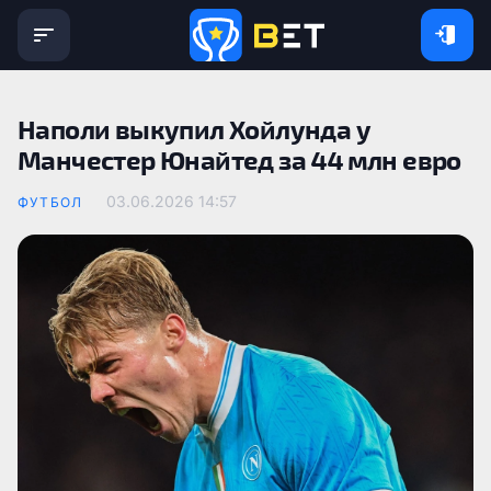
Наполи выкупил Хойлунда у
Манчестер Юнайтед за 44 млн евро
03.06.2026 14:57
ФУТБОЛ