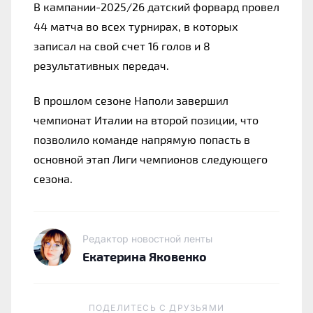
В кампании-2025/26 датский форвард провел 
44 матча во всех турнирах, в которых 
записал на свой счет 16 голов и 8 
результативных передач.
В прошлом сезоне Наполи завершил 
чемпионат Италии на второй позиции, что 
позволило команде напрямую попасть в 
основной этап Лиги чемпионов следующего 
сезона.
Редактор новостной ленты
Екатерина Яковенко
ПОДЕЛИТЕСЬ C ДРУЗЬЯМИ