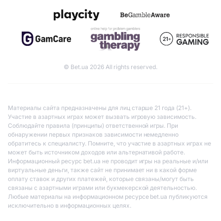
© Bet.ua 2026 All rights reserved.
Материалы сайта предназначены для лиц старше 21 года (21+).
Участие в азартных играх может вызвать игровую зависимость.
Соблюдайте правила (принципы) ответственной игры. При
обнаружении первых признаков зависимости немедленно
обратитесь к специалисту. Помните, что участие в азартных играх не
может быть источником доходов или альтернативой работе.
Информационный ресурс bet.ua не проводит игры на реальные и/или
виртуальные деньги, также сайт не принимает ни в какой форме
оплату ставок и других платежей, которые связаны/могут быть
связаны с азартными играми или букмекерской деятельностью.
Любые материалы на информационном ресурсе bet.ua публикуются
исключительно в информационных целях.