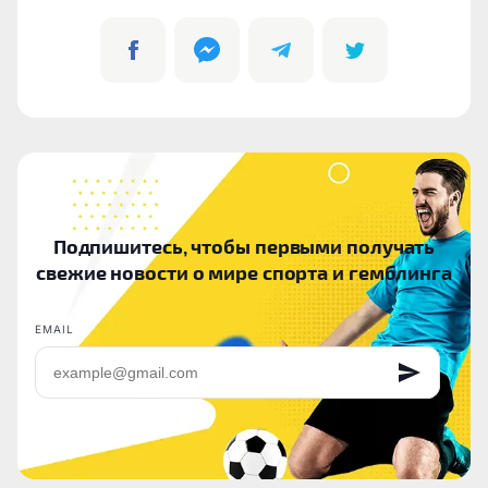
Подпишитесь, чтобы первыми получать
свежие новости о мире спорта и гемблинга
EMAIL