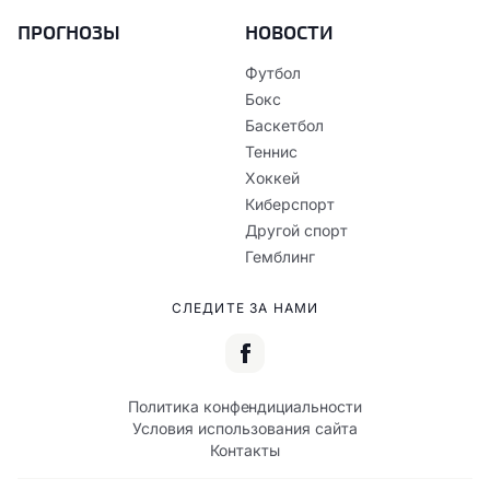
ПРОГНОЗЫ
НОВОСТИ
Футбол
Бокс
Баскетбол
Теннис
Хоккей
Киберспорт
Другой спорт
Гемблинг
СЛЕДИТЕ ЗА НАМИ
Политика конфендициальности
Условия использования сайта
Контакты