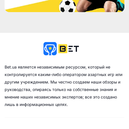
Bet.ua является независимым ресурсом, который не
контролируется каким-либо оператором азартных игр или
другим учреждением. Мы честно создаем наши обзоры и
руководства, опираясь только на собственные знания и
мнение наших независимых экспертов; все это создано
лишь в информационных целях.