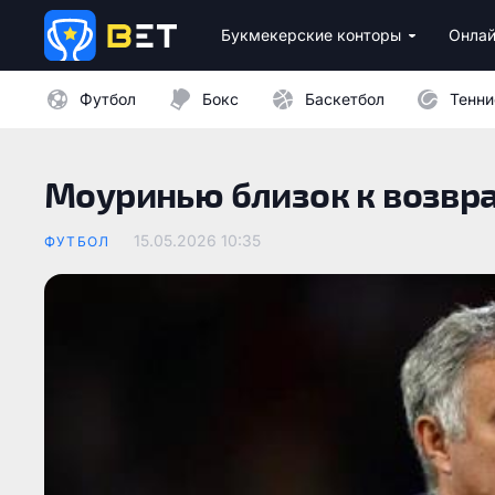
Букмекерские конторы
Онлай
Лицензионные букмекеры Украины
Лучшие провайдеры каз
Бездепозитные бо
Казино с минималь
Футбол
Бокс
Баскетбол
Тенни
Моуринью близок к возвр
15.05.2026 10:35
ФУТБОЛ