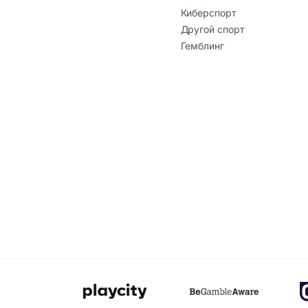
Киберспорт
Другой спорт
Гемблинг