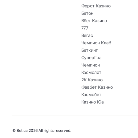
Ферст Казино
Бетон
Вбет Казино
777
Вегас
Чемпион Клаб
Беткинг
СуперГра
Чемпион
Космолот
2К Казино
Фавбет Казино
Космобет
Казино Юа
© Bet.ua 2026 All rights reserved.