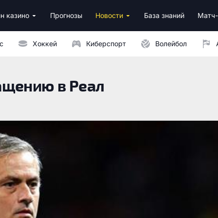
н казино
Прогнозы
Новости
База знаний
Матч-
ино
нусы за регистрацию
ным депозитом
с
Хоккей
Киберспорт
Волейбол
ащению в Реал