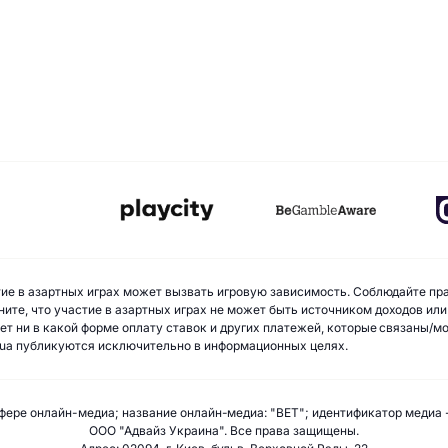
стие в азартных играх может вызвать игровую зависимость. Соблюдайте пр
ите, что участие в азартных играх не может быть источником доходов или
ает ни в какой форме оплату ставок и других платежей, которые связаны/
ua публикуются исключительно в информационных целях.
фере онлайн-медиа; название онлайн-медиа: "BET"; идентификатор медиа 
ООО "Адвайз Украина". Все права защищены.