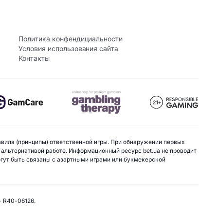
Политика конфендициальности
Условия использования сайта
Контакты
авила (принципы) ответственной игры. При обнаружении первых
 альтернативой работе. Информационный ресурс bet.ua не проводит
могут быть связаны с азартными играми или букмекерской
- R40-06126.