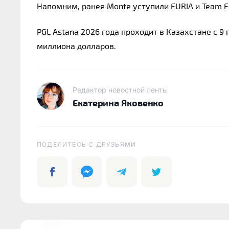
Напомним, ранее Monte уступили FURIA и Team Fa
PGL Astana 2026 года проходит в Казахстане с 9 
миллиона долларов.
Редактор новостной ленты
Екатерина Яковенко
ПОДЕЛИТЕСЬ C ДРУЗЬЯМИ