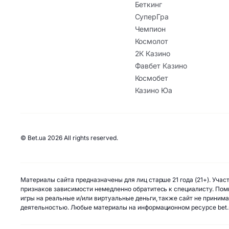
Беткинг
СуперГра
Чемпион
Космолот
2К Казино
Фавбет Казино
Космобет
Казино Юа
© Bet.ua 2026 All rights reserved.
Материалы сайта предназначены для лиц старше 21 года (21+). Уча
признаков зависимости немедленно обратитесь к специалисту. Помн
игры на реальные и/или виртуальные деньги, также сайт не приним
деятельностью. Любые материалы на информационном ресурсе bet.