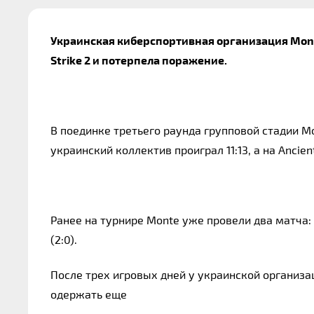
Украинская киберспортивная организация Monte
Strike 2 и потерпела поражение.
В поединке третьего раунда групповой стадии Mon
украинский коллектив проиграл 11:13, а на Ancien
Ранее на турнире Monte уже провели два матча: 
(2:0).
После трех игровых дней у украинской организа
одержать еще 