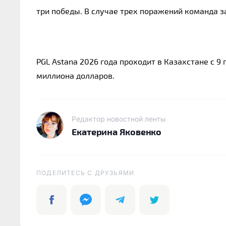
три победы. В случае трех поражений команда з
PGL Astana 2026 года проходит в Казахстане с 9 
миллиона долларов.
Редактор новостной ленты
Екатерина Яковенко
ПОДЕЛИТЕСЬ C ДРУЗЬЯМИ