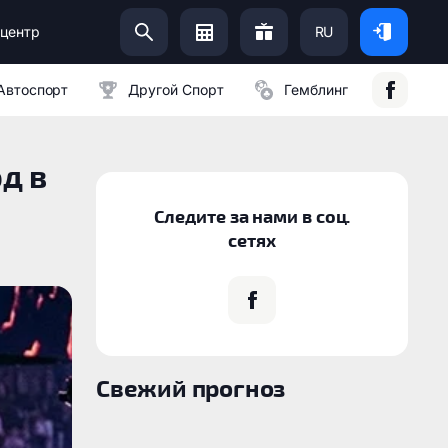
центр
RU
Помоги Украинской Армии:
Автоспорт
Другой Спорт
Гемблинг
д в
Следите за нами в соц.
сетях
Свежий прогноз