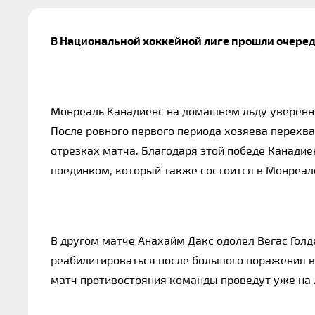
В Национальной хоккейной лиге прошли очере
После ровного первого периода хозяева перехва
отрезках матча. Благодаря этой победе Канадие
поединком, который также состоится в Монреале 
В другом матче Анахайм Дакс одолел Вегас Голде
реабилитироваться после большого поражения в 
матч противостояния команды проведут уже на 