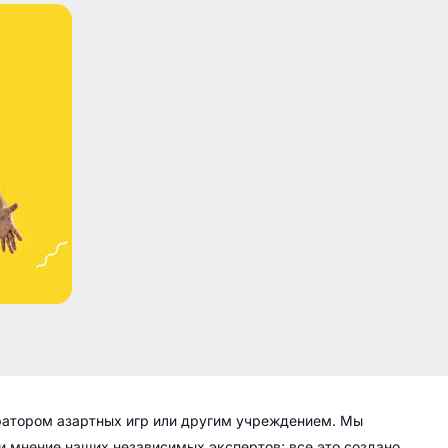
ратором азартных игр или другим учреждением. Мы
 и мнение наших независимых экспертов; все это создано