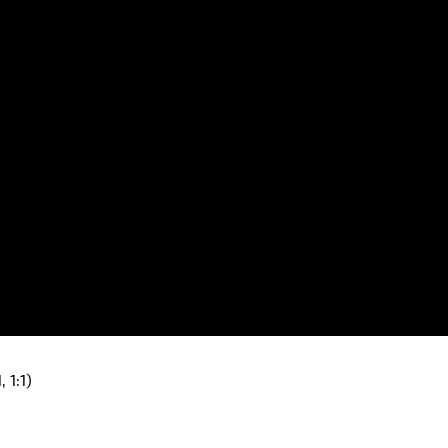
1:1) 