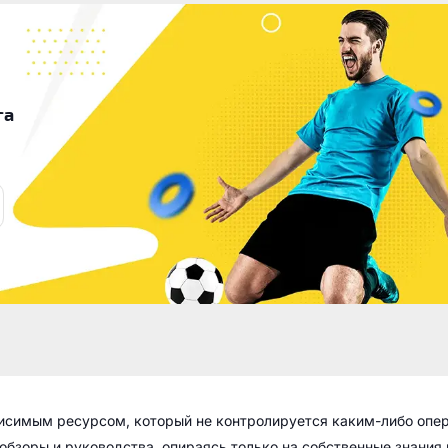
га
висимым ресурсом, который не контролируется каким-либо опе
обзоры и руководства, опираясь только на собственные знания