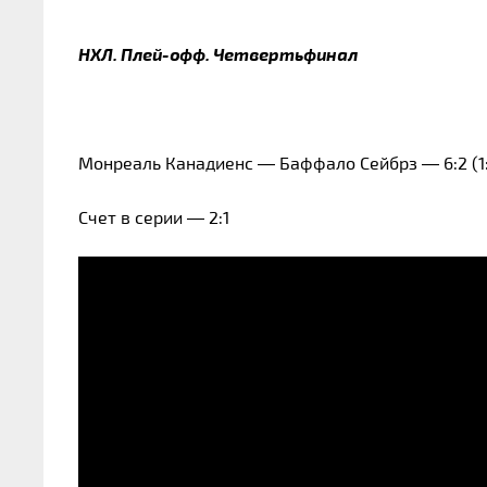
НХЛ. Плей-офф. Четвертьфинал
Монреаль Канадиенс — Баффало Сейбрз — 6:2 (1:1, 
Счет в серии — 2:1