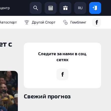
центр
RU
Помоги Украинской Армии:
Автоспорт
Другой Спорт
Гемблинг
т с
Следите за нами в соц.
сетях
Свежий прогноз