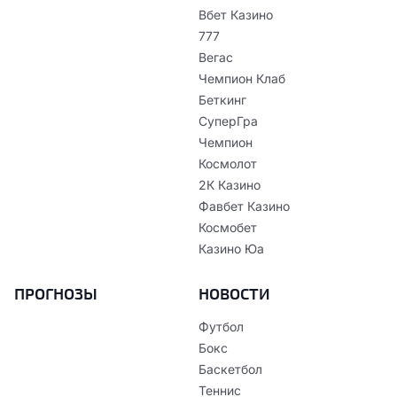
Вбет Казино
777
Вегас
Чемпион Клаб
Беткинг
СуперГра
Чемпион
Космолот
2К Казино
Фавбет Казино
Космобет
Казино Юа
ПРОГНОЗЫ
НОВОСТИ
Футбол
Бокс
Баскетбол
Теннис