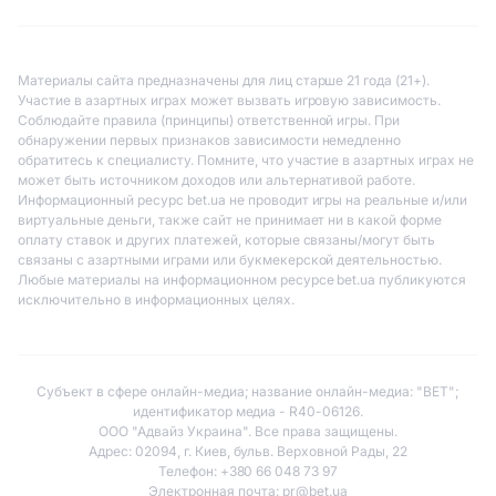
Материалы сайта предназначены для лиц старше 21 года (21+).
Участие в азартных играх может вызвать игровую зависимость.
Соблюдайте правила (принципы) ответственной игры. При
обнаружении первых признаков зависимости немедленно
обратитесь к специалисту. Помните, что участие в азартных играх не
может быть источником доходов или альтернативой работе.
Информационный ресурс bet.ua не проводит игры на реальные и/или
виртуальные деньги, также сайт не принимает ни в какой форме
оплату ставок и других платежей, которые связаны/могут быть
связаны с азартными играми или букмекерской деятельностью.
Любые материалы на информационном ресурсе bet.ua публикуются
исключительно в информационных целях.
Субъект в сфере онлайн-медиа; название онлайн-медиа: "BET";
идентификатор медиа - R40-06126.
ООО "Адвайз Украина". Все права защищены.
Адрес: 02094, г. Киев, бульв. Верховной Рады, 22
Телефон: +380 66 048 73 97
Электронная почта:
pr@bet.ua