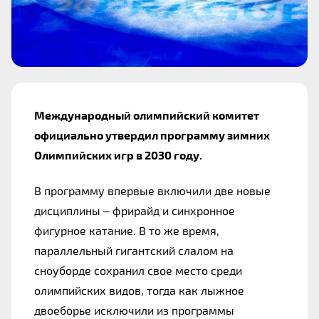
Международный олимпийский комитет 
официально утвердил программу зимних 
Олимпийских игр в 2030 году.
В программу впервые включили две новые 
дисциплины – фрирайд и синхронное 
фигурное катание. В то же время, 
параллельный гигантский слалом на 
сноуборде сохранил свое место среди 
олимпийских видов, тогда как лыжное 
двоеборье исключили из программы 