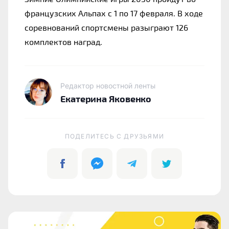
французских Альпах с 1 по 17 февраля. В ходе 
соревнований спортсмены разыграют 126 
комплектов наград.
Редактор новостной ленты
Екатерина Яковенко
ПОДЕЛИТЕСЬ C ДРУЗЬЯМИ