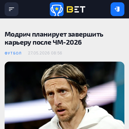
Модрич планирует завершить
карьеру после ЧМ-2026
27.05.2026 08:56
ФУТБОЛ