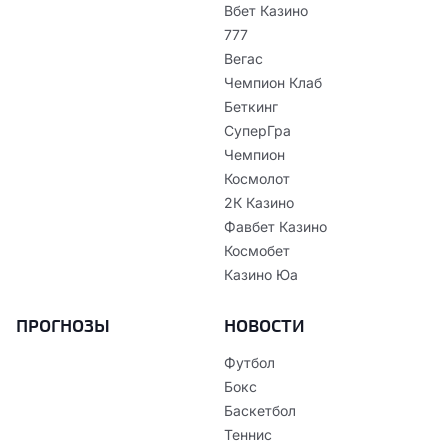
Вбет Казино
777
Вегас
Чемпион Клаб
Беткинг
СуперГра
Чемпион
Космолот
2К Казино
Фавбет Казино
Космобет
Казино Юа
ПРОГНОЗЫ
НОВОСТИ
Футбол
Бокс
Баскетбол
Теннис