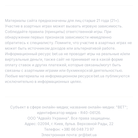
Материалы сайта предназначены для лиц старше 21 года (21+).
Участие в азартных играх может вызвать игровую зависимость.
Соблюдайте правила (принципы) ответственной игры. При
обнаружении первых признаков зависимости немедленно
обратитесь к специалисту. Помните, что участие в азартных играх не
может быть источником доходов или альтернативой работе.
Информационный ресурс bet.ua не проводит игры на реальные и/или
виртуальные деньги, также сайт не принимает ни в какой форме
оплату ставок и других платежей, которые связаны/могут быть
связаны с азартными играми или букмекерской деятельностью.
Любые материалы на информационном ресурсе bet.ua публикуются
исключительно в информационных целях.
Субъект в сфере онлайн-медиа; название онлайн-медиа: "BET";
идентификатор медиа - R40-06126.
ООО "Адвайз Украина". Все права защищены.
Адрес: 02094, г. Киев, бульв. Верховной Рады, 22
Телефон: +380 66 048 73 97
Электронная почта:
pr@bet.ua