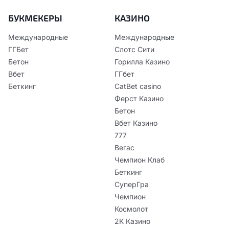
БУКМЕКЕРЫ
КАЗИНО
Международные
Международные
ГГБет
Слотс Сити
Бетон
Горилла Казино
Вбет
ГГбет
Беткинг
CatBet casino
Ферст Казино
Бетон
Вбет Казино
777
Вегас
Чемпион Клаб
Беткинг
СуперГра
Чемпион
Космолот
2К Казино