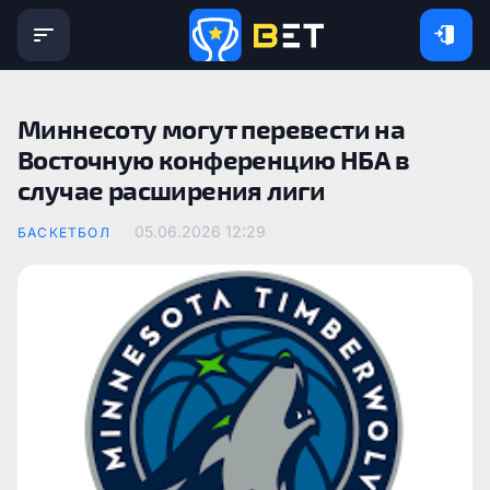
Миннесоту могут перевести на
Восточную конференцию НБА в
случае расширения лиги
05.06.2026 12:29
БАСКЕТБОЛ