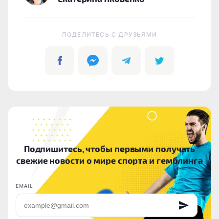
ПОДЕЛИТЕСЬ C ДРУЗЬЯМИ
Подпишитесь, чтобы первыми получать
свежие новости о мире спорта и гемблинга
EMAIL