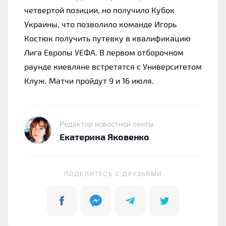
четвертой позиции, но получило Кубок 
Украины, что позволило команде Игорь 
Костюк получить путевку в квалификацию 
Лига Европы УЕФА. В первом отборочном 
раунде киевляне встретятся с Университетом 
Клуж. Матчи пройдут 9 и 16 июля.
Редактор новостной ленты
Екатерина Яковенко
ПОДЕЛИТЕСЬ C ДРУЗЬЯМИ