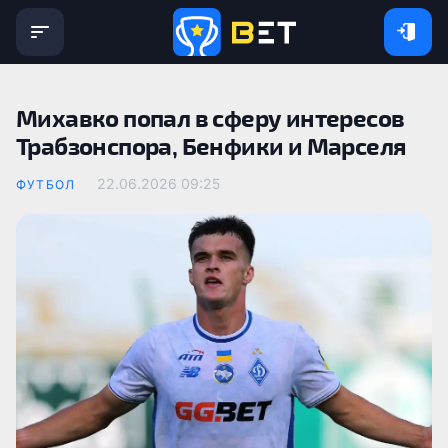
Михавко попал в сферу интересов
Трабзонспора, Бенфики и Марселя
22.06.2026 09:25
ФУТБОЛ