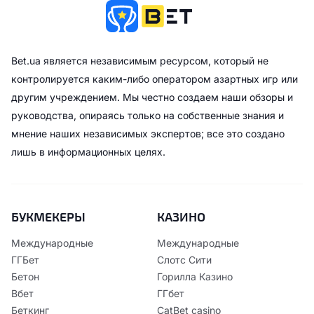
Bet.ua является независимым ресурсом, который не
контролируется каким-либо оператором азартных игр или
другим учреждением. Мы честно создаем наши обзоры и
руководства, опираясь только на собственные знания и
мнение наших независимых экспертов; все это создано
лишь в информационных целях.
БУКМЕКЕРЫ
КАЗИНО
Международные
Международные
ГГБет
Слотс Сити
Бетон
Горилла Казино
Вбет
ГГбет
Беткинг
CatBet casino