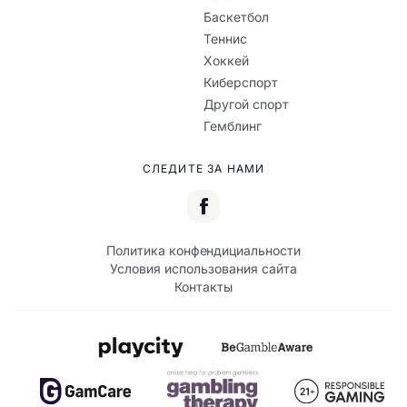
Баскетбол
Теннис
Хоккей
Киберспорт
Другой спорт
Гемблинг
СЛЕДИТЕ ЗА НАМИ
Политика конфендициальности
Условия использования сайта
Контакты