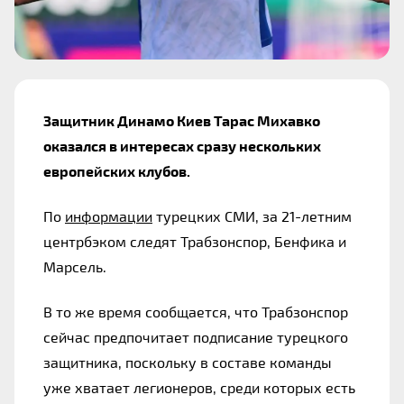
Защитник Динамо Киев Тарас Михавко 
оказался в интересах сразу нескольких 
европейских клубов.
По 
информации
 турецких СМИ, за 21-летним 
центрбэком следят Трабзонспор, Бенфика и 
Марсель.
В то же время сообщается, что Трабзонспор 
сейчас предпочитает подписание турецкого 
защитника, поскольку в составе команды 
уже хватает легионеров, среди которых есть 