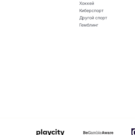
Хоккей
Киберспорт
Другой спорт
Гемблинг