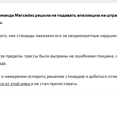
манда Mercedes решила не подавать апелляцию на штраф
и.
ого, как стюарды наказали его за неоднократные нарушен
 за пределы трассы были вызваны не ошибками гонщика, а
да.
 о намерении оспорить решение стюардов и добиться отм
я от этой идеи 
и не стал протестовать.