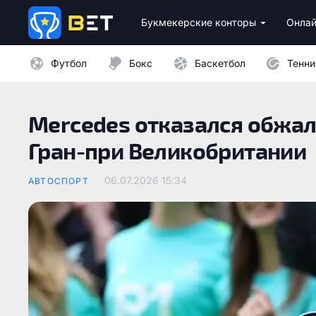
Букмекерские конторы
Онлай
Лицензионные букмекеры Украины
Лучшие провайдеры каз
Бездепозитные бо
Казино с минималь
Футбол
Бокс
Баскетбол
Тенни
Mercedes отказался обжал
Гран-при Великобритании
06.07.2026 15:34
АВТОСПОРТ