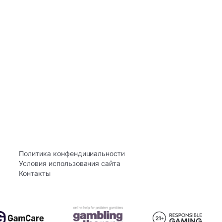
Политика конфендициальности
Условия использования сайта
Контакты