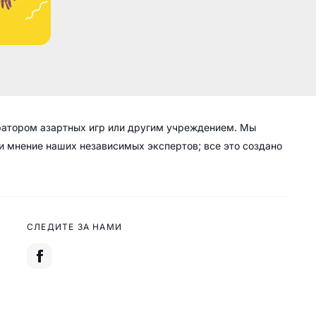
ратором азартных игр или другим учреждением. Мы
 и мнение наших независимых экспертов; все это создано
СЛЕДИТЕ ЗА НАМИ