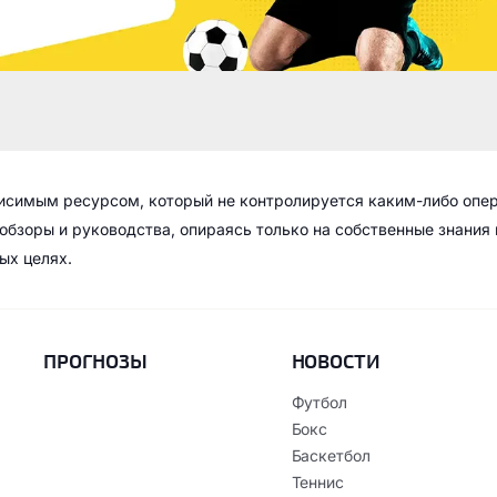
висимым ресурсом, который не контролируется каким-либо опе
обзоры и руководства, опираясь только на собственные знания
ых целях.
ПРОГНОЗЫ
НОВОСТИ
Футбол
Бокс
Баскетбол
Теннис