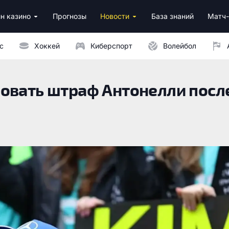
н казино
Прогнозы
Новости
База знаний
Матч-
ино
нусы за регистрацию
ным депозитом
с
Хоккей
Киберспорт
Волейбол
овать штраф Антонелли посл