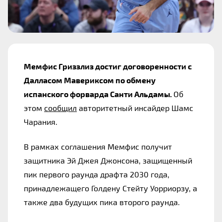
Мемфис Гриззлиз достиг договоренности с 
Далласом Мавериксом по обмену 
испанского форварда Санти Альдамы. 
Об 
этом 
сообщил
 авторитетный инсайдер Шамс 
Чарания.
В рамках соглашения Мемфис получит 
защитника Эй Джея Джонсона, защищенный 
пик первого раунда драфта 2030 года, 
принадлежащего Голдену Стейту Уорриорзу, а 
также два будущих пика второго раунда.