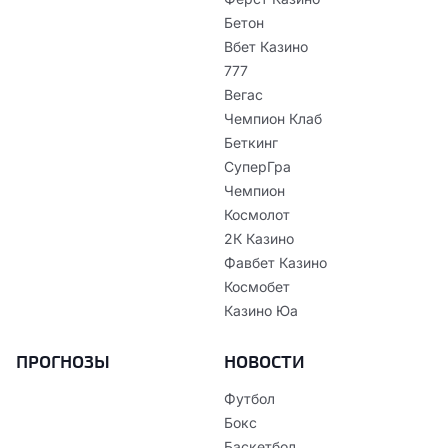
Бетон
Вбет Казино
777
Вегас
Чемпион Клаб
Беткинг
СуперГра
Чемпион
Космолот
2К Казино
Фавбет Казино
Космобет
Казино Юа
ПРОГНОЗЫ
НОВОСТИ
Футбол
Бокс
Баскетбол