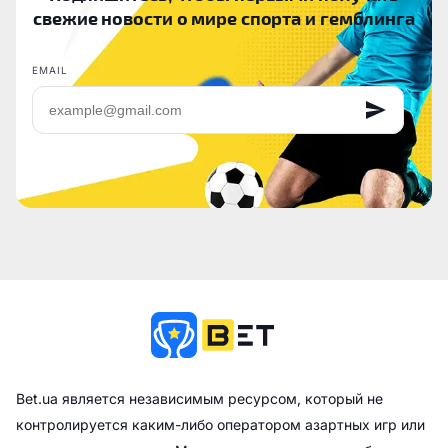
свежие новости о мире спорта и гемблинга
EMAIL
Bet.ua является независимым ресурсом, который не
контролируется каким-либо оператором азартных игр или