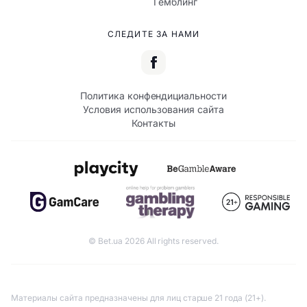
Гемблинг
СЛЕДИТЕ ЗА НАМИ
Политика конфендициальности
Условия использования сайта
Контакты
© Bet.ua 2026 All rights reserved.
Материалы сайта предназначены для лиц старше 21 года (21+).