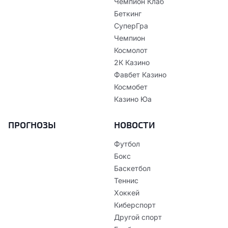
Чемпион Клаб
Беткинг
СуперГра
Чемпион
Космолот
2К Казино
Фавбет Казино
Космобет
Казино Юа
ПРОГНОЗЫ
НОВОСТИ
Футбол
Бокс
Баскетбол
Теннис
Хоккей
Киберспорт
Другой спорт