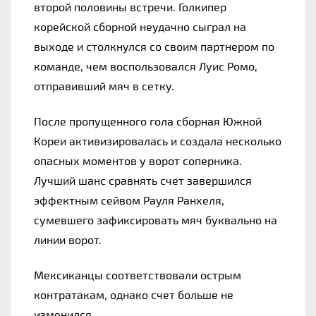
второй половины встречи. Голкипер 
корейской сборной неудачно сыграл на 
выходе и столкнулся со своим партнером по 
команде, чем воспользовался Луис Ромо, 
отправивший мяч в сетку.
После пропущенного гола сборная Южной 
Кореи активизировалась и создала несколько 
опасных моментов у ворот соперника. 
Лучший шанс сравнять счет завершился 
эффектным сейвом Рауля Ранхеля, 
сумевшего зафиксировать мяч буквально на 
линии ворот.
Мексиканцы соответствовали острым 
контратакам, однако счет больше не 
изменился.