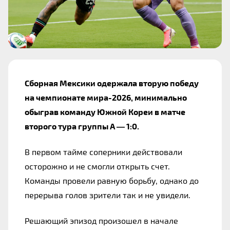
Сборная Мексики одержала вторую победу 
на чемпионате мира-2026, минимально 
обыграв команду Южной Кореи в матче 
второго тура группы А 
—
 1:0.
В первом тайме соперники действовали 
осторожно и не смогли открыть счет. 
Команды провели равную борьбу, однако до 
перерыва голов зрители так и не увидели.
Решающий эпизод произошел в начале 