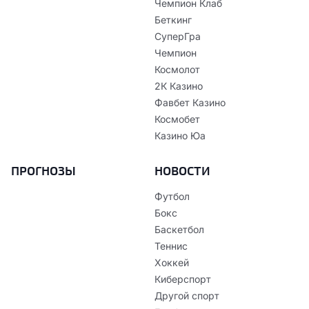
Чемпион Клаб
Беткинг
СуперГра
Чемпион
Космолот
2К Казино
Фавбет Казино
Космобет
Казино Юа
ПРОГНОЗЫ
НОВОСТИ
Футбол
Бокс
Баскетбол
Теннис
Хоккей
Киберспорт
Другой спорт