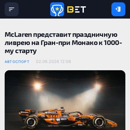
McLaren представит праздничную
ливрею на Гран-при Монако к 1000-
му старту
02.06.2026 12:08
АВТОСПОРТ