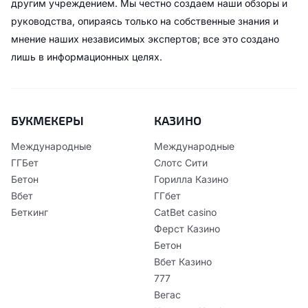
другим учреждением. Мы честно создаем наши обзоры и
руководства, опираясь только на собственные знания и
мнение наших независимых экспертов; все это создано
лишь в информационных целях.
БУКМЕКЕРЫ
КАЗИНО
Международные
Международные
ГГБет
Слотс Сити
Бетон
Горилла Казино
Вбет
ГГбет
Беткинг
CatBet casino
Ферст Казино
Бетон
Вбет Казино
777
Вегас