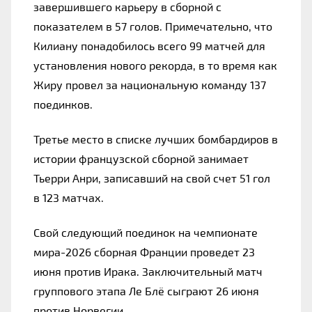
завершившего карьеру в сборной с 
показателем в 57 голов. Примечательно, что 
Килиану понадобилось всего 99 матчей для 
установления нового рекорда, в то время как 
Жиру провел за национальную команду 137 
поединков.
Третье место в списке лучших бомбардиров в 
истории французской сборной занимает 
Тьерри Анри, записавший на свой счет 51 гол 
в 123 матчах.
Свой следующий поединок на чемпионате 
мира-2026 сборная Франции проведет 23 
июня против Ирака. Заключительный матч 
группового этапа Ле Блё сыграют 26 июня 
против Норвегии.