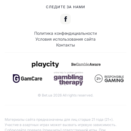
СЛЕДИТЕ ЗА НАМИ
Политика конфендициальности
Условия использования сайта
Контакты
© Bet.ua 2026 All rights reserved.
Материалы сайта предназначены для лиц старше 21 года (21+).
Участие в азартных играх может вызвать игровую зависимость.
Соблюдайте правила (принципы) ответственной игры. При