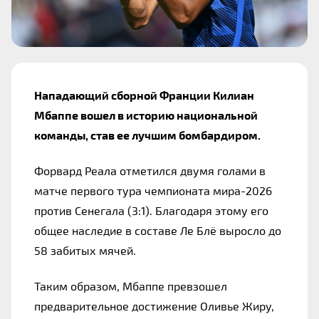
Нападающий сборной Франции Килиан 
Мбаппе вошел в историю национальной 
команды, став ее лучшим бомбардиром.
Форвард Реала отметился двумя голами в 
матче первого тура чемпионата мира-2026 
против Сенегала (3:1). Благодаря этому его 
общее наследие в составе Ле Блё выросло до 
58 забитых мячей.
Таким образом, Мбаппе превзошел 
предварительное достижение Оливье Жиру, 