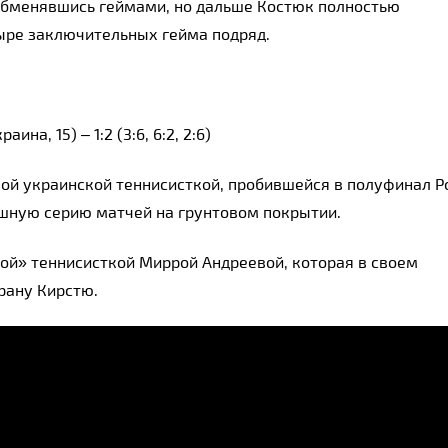
обменявшись геймами, но дальше Костюк полностью 
тыре заключительных гейма подряд.
на, 15) – 1:2 (3:6, 6:2, 2:6)
ой украинской теннисисткой, пробившейся в полуфинал Ро
шную серию матчей на грунтовом покрытии.
ой» теннисисткой Миррой Андреевой, которая в своем 
рану Кирстю.