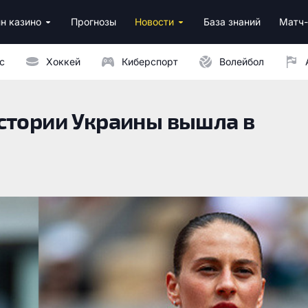
н казино
Прогнозы
Новости
База знаний
Матч-
ино
нусы за регистрацию
ным депозитом
с
Хоккей
Киберспорт
Волейбол
стории Украины вышла в