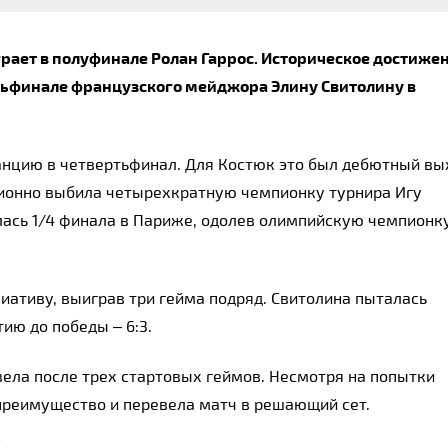
рает в полуфинале Ролан Гаррос. Историческое достижен
ьфинале французского мейджора Элину Свитолину в 
цию ​​в четвертьфинал. Для Костюк это был дебютный вых
ционно выбила четырехкратную чемпионку турнира Игу 
лась 1/4 финала в Париже, одолев олимпийскую чемпионку
иативу, выиграв три гейма подряд. Свитолина пыталась 
тию до победы 
–
 6:3.
вела после трех стартовых геймов. Несмотря на попытки 
 преимущество и перевела матч в решающий сет.