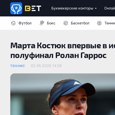
Букмекерские конторы
Онлай
Лицензионные букмекеры Украины
Лучшие провайдеры каз
Бездепозитные бо
Казино с минималь
Футбол
Бокс
Баскетбол
Тенни
Марта Костюк впервые в и
полуфинал Ролан Гаррос
02.06.2026 14:26
ТЕННИС