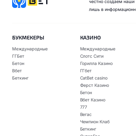
честно создаем наши 
лишь в информационн
БУКМЕКЕРЫ
КАЗИНО
Международные
Международные
ГГБет
Слотс Сити
Бетон
Горилла Казино
Вбет
ГГбет
Беткинг
CatBet casino
Ферст Казино
Бетон
Вбет Казино
777
Вегас
Чемпион Клаб
Беткинг